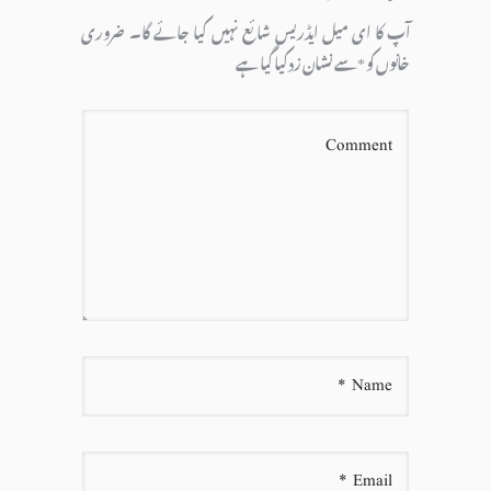
آپ کا ای میل ایڈریس شائع نہیں کیا جائے گا۔
ضروری
خانوں کو
*
سے نشان زد کیا گیا ہے