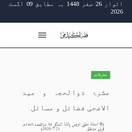
اتوار 26 صفر 1448 بہ مطابق 09 اگست
2026
متفرقات
عشرۂ ذوالحجہ و عید
الاضحیٰ فضائل و مسائل
By
استاذ مفتی اویس پاشا
منگل 30 ذوالقعدہ 1441هـ
قرنی مدظلہ
21-7-2020م