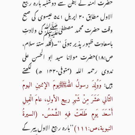
حضرت آمنہ کے بطن سے دوشنبہ بارہ ربیع
الاول مطابق ۲۰ اپریل ۵۷۱ عیسوی کی صبح
وقت حضرت محمد مصطفیٰﷺکی ولادتِ
باسعادت ظہور پذیر ہوئی ‘‘۔(گلد ستۂ سلام،
ص:۱۸)حضرت مولانا سید ابو الحسن علی
ندوی رحمہ اللہ (متوفی۱۴۲۰ ھ) لکھتے
ہیں:
وَوُلِدَ رسولُ اللهﷺیومَ الإثنینِ الیومَ
الثّاني عَشَرَ مِنْ شَهْرِ ربیعِ الأولِ، عامَ الْفِیلِ
أَسْعَدَ یَومٍ طَلَعَتْ فیهِ الشَّمْسُ. (السیرةُ
’’بارہ ربیع الاول پیر کے
النبویة،ص:۱۱۱)