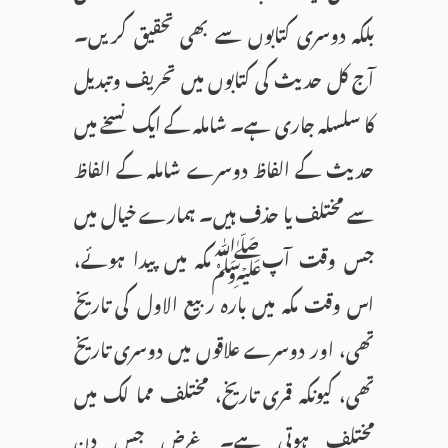
بلکہ دوسری کتابوں سے بھی تحقیق کریں۔
آج کل حدیث کی کتابوں میں تحریف وتبدیل
کا سلسلہ جاری ہے۔ شاملہ کے ایک نسخے میں
حدیث کے الفاظ دوسرے شاملہ کے الفاظ
سے مختلف یا حذف ہیں۔ ہمارے خیال میں
جس وقت آپﷺمکہ میں پیدا ہوئے،
اس وقت مکہ میں بارہ ربیع الاول کی تاریخ
تھی، اور دوسرے علاقوں میں دوسری تاریخ
تھی، کیونکہ قمری تاریخ، مختلف مما لک میں
مختلف ہوتی ہے۔ غرض جس دن