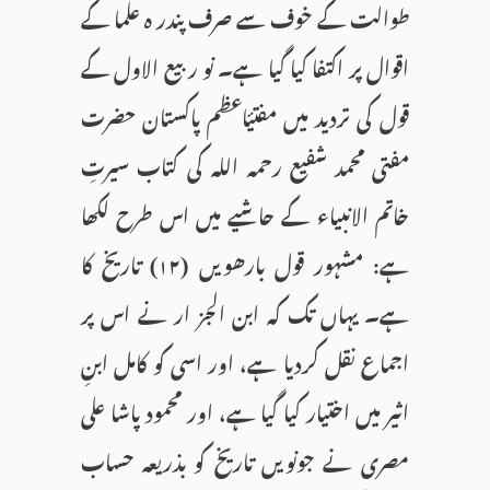
طوالت کے خوف سے صرف پندر ہ علما کے
اقوال پر اکتفا کیا گیا ہے۔ نو ربیع الاول کے
قول کی تردید میں مفتیٔاعظم پاکستان حضرت
مفتی محمد شفیع رحمہ اللہ کی کتاب سیرتِ
خاتم الانبیاء کے حاشیے میں اس طرح لکھا
ہے: مشہور قول بارھویں (۱۲) تاریخ کا
ہے۔ یہاں تک کہ ابن الجز ار نے اس پر
اجماع نقل کردیا ہے، اور اسی کو کامل ابنِ
اثیر میں اختیار کیا گیا ہے، اور محمود پاشا علی
مصری نے جونویں تاریخ کو بذریعہ حساب