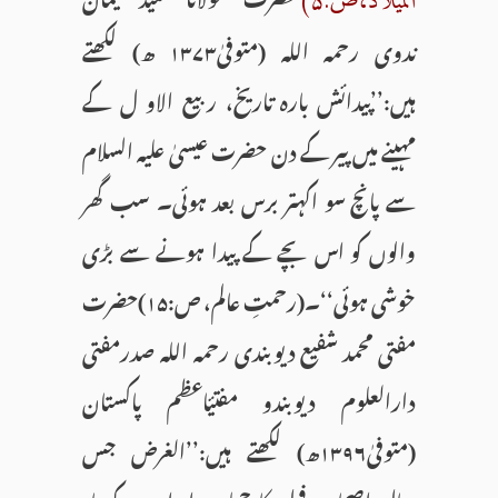
المیلاد،ص:۵)
ندوی رحمہ اللہ (متوفیٰ۱۳۷۳ ھ) لکھتے
ہیں:’’پیدائش بارہ تاریخ، ربیع الاو ل کے
مہینے میں پیر کے دن حضرت عیسیٰ علیہ السلام
سے پانچ سو اکہتر برس بعد ہوئی۔ سب گھر
والوں کو اس بچے کے پیدا ہونے سے بڑی
خوشی ہوئی‘‘۔(رحمتِ عالم، ص:۱۵)حضرت
مفتی محمد شفیع دیوبندی رحمہ اللہ صدرمفتی
دارالعلوم دیوبندو مفتیٔاعظم پاکستان
(متوفیٰ۱۳۹۶ھ) لکھتے ہیں:’’الغرض جس