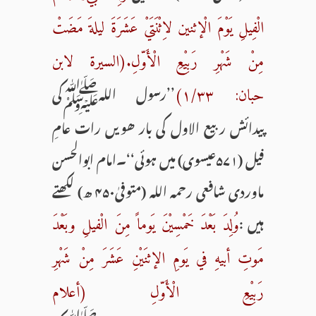
الْفِیلِ یَوْمَ الْإثنین لاِثْنَتَيْ عَشَرَةَ لیلةَ مَضَتْ
مِنْ شَهْرِ رَبِیْعِ الْأَوّلِ.(السیرة لابن
’’رسول اللہﷺکی
حبان: ۱/۳۳)
پیدائش ربیع الاول کی بار ھویں رات عامِ
فیل (۵۷۱عیسوی) میں ہوئی‘‘۔امام ابوالحسن
ماوردی شافعی رحمہ اللہ (متوفیٰ۴۵۰ ھ) لکھتے
ہیں :
وُلِدَ بَعْدَ خَمْسِیْنَ یَوماً مِنَ الْفیلِ وبَعْدَ
مَوتِ أبیهِ في یَومِ الإثنَیْنِ عَشَرَ مِنْ شَهْرِ
رَبِیْعِ الْأَوّلِ (أعلام