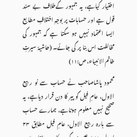
اختیار کیاہے، یہ جمہور کےخلاف بے سند
قول ہے اور حسابات پر بوجہِ اختلافِ مطابع
ایسا اعتماد نہیں ہو سکتا ہے کہ جمہور کی
مخالفت اس بنا پر کی جائے۔ (حاشیۂ سیرتِ
خاتم الا نبیاء، ص:۱۱)
محمود پاشاصاحب نے حساب سے نو ربیع
الاول، عامِ فیل کو پیر کا دن قرار دیاہے، یہ
صحیح نہیں معلوم ہوتاہے، ہمارے حساب
سے بارہ ربیع الاول، عامِ فیل مطابق ۲۳
اپریل ۵۷۱ عیسوی کو پیر کا دن پڑتا ہے۔