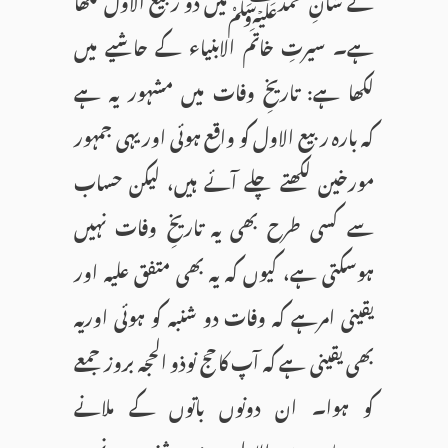
ہے۔ سیرتِ خاتم الابنیاء کے حاشیے میں
لکھا ہے: تاریخِ وفات میں مشہور یہ ہے
کہ بارہ ربیع الاول کو واقع ہوئی اور یہی جمہور
مورخین لکھتے چلے آئے ہیں، لیکن حساب
سے کسی طرح بھی یہ تاریخِ وفات نہیں
ہوسکتی ہے، کیوں کہ یہ بھی متفق علیہ اور
یقینی امرہے کہ وفات دو شنبہ کو ہوئی اوریہ
بھی یقینی ہے کہ آپ کا حج نوذو الحجہ بروز جمعے
کو ہوا۔ ان دونوں باتوں کے ملانے