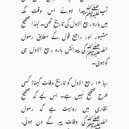
آپﷺپیدا ہوئے اس وقت مکہ
میں بارہ ربیع الاول کی تاریخ تھی۔ لہٰذا صحیح
مشہور اور راجع قول کے مطابق رسول
اللہﷺکی پیدائش بارہ ربیع الاول ہی
کوہوئی۔
رہا ۱۲ ربیع الاول کو تاریخِ وفات کہنا! کسی
طرح صحیح نہیں ہے۔ اس لیے کہ صحیح
بخاری میں روایت ہے کہ رسول
اللہﷺکی وفات پیر کے دن ہوئی،