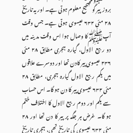
بروزپیر کو صحیح معلوم ہوتی ہے۔ اور یہ تاریخ
۲۸ مئی ۶۳۲ عیسوی ہوتی ہے۔ جس وقت
آپﷺکا وصال ہوا اس وقت مدینہ میں
دو ربیع الاول، گیارہ ہجری مطابق ۲۸ مئی
۲۳۶ عیسوی پیر کادن تھا اور دوسرے علاقوں
میں یکم ربیع الاول گیارہ ہجری، مطابق ۲۸
مئی ۶۳۲ عیسوی پیر کا دن ہو گا۔ اس حساب
سے یکم اور دوم ربیع الاول کا اختلاف ختم
ہو گا۔ غرض ہر جگہ پرپیر کا دن تھا اور ۲۸
مئی ۶۳۲ عیسوی کی تاریخ تھی، ہجری تاریخ