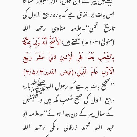
اس بات پر اتفاق ہے کہ بارہ ربیع الاول کی
تاریخ تھی‘‘۔علامہ مناوی رحمہ اللہ
(متوفیٰ۱۰۳۱ ھ) لکھتے ہیں:
الأَصَحُّ أَنّهُ وُلِدَ بِمَکَّةَ
بِالشِّعْبِ بَعْدَ فَجْرِ الْإثنینِ ثانيَ عَشَرَ رَبِیْعِ
الْأَوّلِ عَامَ الْفِیْلِ.(فیض القدیر:۳/۵۷۳)
’’صحیح بات یہ ہے کہ رسول اللہﷺبارہ
ربیع الاول کی صبح شعبِ مکہ میں واقعۂفیل
کے سال پیر کے دن پیدا ہوئے‘‘۔علامہ ابو
عبد اللہ محمد زرقانی مالکی رحمہ اللہ