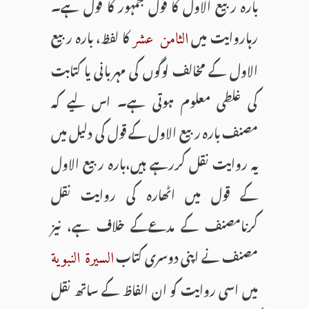
بارہ ربیع الاول کا قول جمہور کا قول ہے۔
رہاروایت میں
کا لفظ، بارہ ربیع
الثامن عشر
الاول کے مخالف لوگوں کی مہربانی یا کتابت
کی غلطی معلوم ہوتی ہے۔ اس لیے کہ
مصنف بارہ ربیع الاول کے قول کی دلیل میں
یہ روایت نقل کررہے ہیں،بارہ ربیع الاول
کے قول میں اٹھارہ کی روایت نقل
کرنامصنف کے مدعےکے خلاف ہے، نیز
مصنف نے اپنی دوسری کتاب
السیرة النبویة
میں اسی روایت کو ان الفاظ کے ساتھ نقل