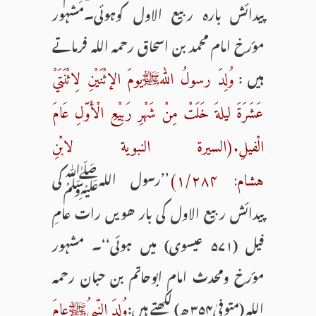
پیدائش بارہ ربیع الاول کوہوئی۔مشہور
مؤرخ امام محمد بن اسحاق رحمہ اللہ فرماتے
ہیں :
وُلِدَ رسولُ اللهﷺیومَ الإثْنَیْنِ لِاثْنَتَيْ
عَشَرَةَ لیلةَ خَلَتْ مِنْ شَهْرِ رَبِیْعِ الْأَوّلِ عَامَ
الْفیلِ.(السیرة النبویة لابْنِ
’’رسول اللہﷺکی
هشام: ۱/۲۸۴)
پیدائش ربیع الاول کی بار ھویں رات عامِ
فیل (۵۷۱ عیسوی) میں ہوئی‘‘۔ مشہور
مؤرخ ومحدث امام ابوحاتم بن حبان رحمہ
اللہ (متوفیٰ۳۵۴ ھ) لکھتے ہیں:
وُلِدَ النّبيُﷺعامَ