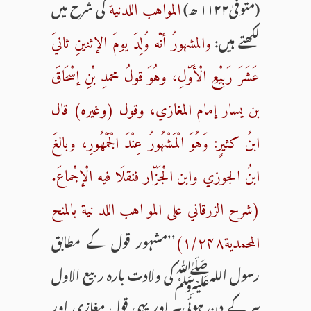
(متوفیٰ۱۱۲۲ ھ)
کی شرح میں
المواهب اللدنیة
لکھتے ہیں:
والمشهورُ أنّه وُلِدَ یومَ الإثنینِ ثانيَ
عَشَرَ رَبِیْعِ الْأَوّلِ، وهُوَ قولُ محمدِ بْنِ إسْحَاقَ
بن یسار إمام المغازي، وقول (وغیره) قال
ابنُ کثیرٍ: وَهُوَ الْمَشْهُورُ عِنْدَ الْجَمْهُورِ، وبالغَ
ابنُ الجوزي وابن الْجَزّار فنقلَا فیه الْإجْماعَ.
(شرح الزرقاني علی المو اهب اللد نیة بالمنح
’’مشہور قول کے مطابق
المحمدیة۱/۲۴۸)
رسول اللہﷺکی ولادت بارہ ربیع الاول
پیر کے دن ہوئی۔ اور یہی قول مغازی اور