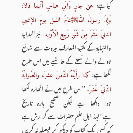
کیاہے:
عن جابرٍ وَابْنِ عباسٍ أنّهما قالا:
وُلِدَ رسولُ اللهﷺعامَ الفیلِ یومَ الإثنینِ
نیز البدا یۃ
الثانيَ عَشَرَ مِنْ شَهْرِ رَبِیعِ الْأَوّلِ…
والنہایۃ کے مکتبۃ المعارف بیروت سے شائع
ہونے والے نسخے کے حا شیے میں اس طرح
لکھا ہے:
کذا رأَیْتُهُ الثّامنَ عشرَ، والصَّوابُهُ
’’اس طرح میں نے اٹھارہ لکھا
الثّانيَ عَشَرَ.
ہوا دیکھا ہے لیکن صحیح بارہ تاریخ
ہے‘‘لہذااہلِ علم حضرات سے گزارش ہے
کہ کسی ایک کتاب کو دیکھ کر فیصلہ نہ کریں