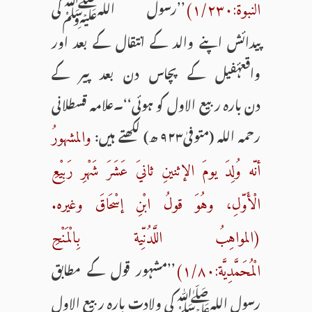
’’رسول اللہﷺکی
النبوة:۱/۲۳۰)
پیدائش اپنے والد کے انتقال کے بعد اور
واقعۂفیل کے پچاس دن بعد پیر کے
دن بارہ ربیع الاول کو ہوئی‘‘۔علامہ قسطلانی
رحمہ اللہ (متوفیٰ۹۲۳ ھ) لکھتے ہیں:
والمشهورُ
أنّه وُلِدَ یومَ الإثنینِ ثانيَ عَشَرَ شَهْرِ رَبِیْعِ
الْأَوّلِ، وهُوَ قولُ ابْنِ إسْحَاقَ وغیره.
(المواهِبُ اللَّدُنِّیة بِالْمَنْحِ
’’مشہور قول کے مطابق
الْمُحَمَّدِیَّة:۱/۸۰)
رسول اللہﷺکی ولادت بارہ ربیع الاول