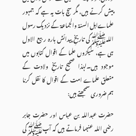
پیش کرتے ہیں، مگر سچ بات یہ ہے کہ جمہور
علماےاہل السنۃ والجماعۃ کے نزدیک رسول
اللہﷺکی تاریخِ پیدائش بارہ ربیع الاول
ہی ہے، سیکڑوں علما کے اقوال کتابوں میں
موجود ہیں۔لہٰذا صحیح تاریخِ ولادت کے
متعلق علماے امت کے اقوال کا نقل کرنا
ہم ضروری سمجھتے ہیں:
حضرت عبداللہ بن عباس اور حضرت جابر
رضی اللہ عنہما فرماتے ہیں کہ آپﷺکی