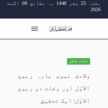
ہفتہ 25 صفر 1448 بہ مطابق 08 اگست
2026
ماہنامہ مفاہیم
ولادتِ نبوی بارہ ربیع
الاوّل اور وفات دو ربیع
الاوّل: ایک تحقیق