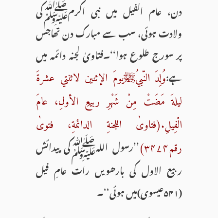
دن، عام الفیل میں نبی اکرمﷺکی
ولادت ہوئی، سب سے مبارک دن تھاجس
پر سورج طلوع ہوا‘‘۔فتاویٰ لجنہ دائمہ میں
ہے:
وُلِدَ النّبيُﷺیومَ الإثنین لاثنتي عشرةَ
لیلةَ مَضَتْ مِنْ شَهْرِ ربیعِ الأولِ، عامَ
الْفِیلِ.(فتاویٰ اللجنةِ الدائمةِ، فتویٰ
’’رسول اللہﷺکی پیدائش
رقم۳۴۷۴)
ربیع الاول کی بارھویں رات عامِ فیل
(۵۴۱عیسوی)میں ہوئی‘‘۔