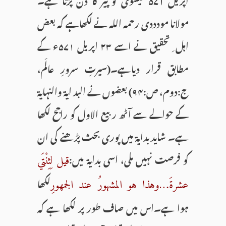
مولانا مودددی رحمہ اللہ نے لکھاہے کہ بعض
اہل ِ تحقیق نے اسے ۲۳ اپریل ۵۷۱ء کے
مطابق قرار دیاہے۔(سیرتِ سرورِ عالَم،
ج:دوم، ص:۹۴) بعضوں نے البد ایۃ والنہایۃ
کے حوالے سے آٹھ ربیع الاول کو راجح لکھا
ہے۔ شاید بدایۃ میں پوری بحث پڑھنے کی ان
کو فرصت نہیں ملی، اسی بدایۃ میں:
قیل لِثِنْتَي
لکھا
عشرةَ…وهذا هو المشهورُ عند الجمهورِ
ہوا ہے۔اس میں صاف طور پر لکھا ہے کہ