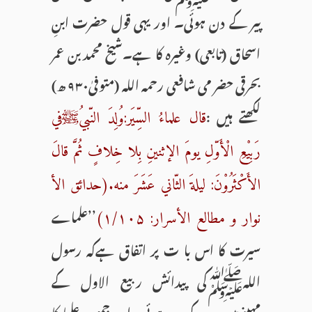
پیر کے دن ہوئی۔ اور یہی قول حضرت ابنِ
اسحاق (تابعی) وغیرہ کا ہے۔شیخ محمدبن عمر
بحرقی حضر می شافعی رحمہ اللہ (متوفیٰ۹۳۰ ھ)
لکھتے ہیں :
قال علماءُ السِّیَر:وُلِدَ النّبيُﷺفي
رَبِیْعِ الْأَوّلِ یومَ الإثنینِ بِلا خِلافٍ ثُمَّ قالَ
الأَکْثَرُوْنَ: لیلةَ الثّاني عَشَرَ منه.(حدائق الأ
’’علماے
نوار و مطالع الأسرار: ۱/۱۰۵)
سیرت کا اس با ت پر اتفاق ہےکہ رسول
اللہﷺکی پیدائش ربیع الاول کے
مہینےمیں پیر کے دن ہوئی، اور جمہور علما کا