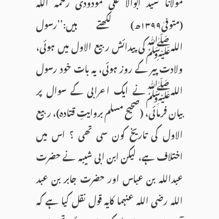
مولانا سید ابوالا علی مودودی رحمہ اللہ
(متوفیٰ۱۳۹۹ھ) لکھتے ہیں:’’رسول
اللہﷺکی پیدائش ربیع الاول میں ہوئی،
ولادت پیر کے روز ہوئی، یہ بات خود رسول
اللہﷺنے ایک اعرابی کے سوال پر
بیان فرمائی، (صحیح مسلم بروایتِ قتادہ)، ربیع
الاول کی تاریخ کون سی تھی ؟ اس میں
اختلاف ہے، لیکن ابن ابی شیبہ نے حضرت
عبداللہ بن عباس اور حضرت جابر بن عبد
اللہ رضی اللہ عنہما کایہ قول نقل کیا ہے کہ