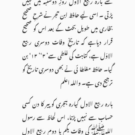
سے بارہ ربیع الاول روزِ دوشنبہ میں نہیں
پڑتی ۔ اسی لیے حافظ ابن حجر نے شرحِ صحیح
بخاری میں طویل بحث کے بعد اس کو صحیح
قرار دیاہے کہ تاریخِ وفات دوسری ربیع
الاوّل ہے، کتابت کی غلطی سے’ ۲‘’ ۱۲‘ بن
گیا۔ حافظ مغلطا ئی نے بھی دوسری تاریخ کو
ترجیح دی ہے۔ واللہ اعلم
بارہ ربیع الاول گیارہ ہجری کو پیر کا دن کسی
حساب سے نہیں پڑتا، اس لحاظ سے رسول
اللہﷺکی وفات یکم یا دوم ربیع الاول