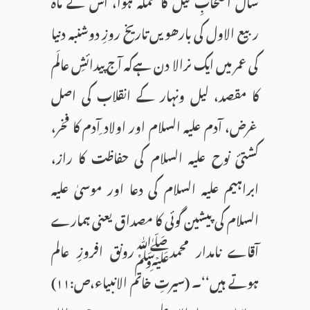
سال اصحابِ فیل کا حملہ ہوا، اس کے ماہ
ربیع الاول کی بارھویں تاریخ روزِ دوشنبہ دنیا
کی عمر میں ایک نرالا دن ہےکہ آج پیدائشِ عالَم
کا مقصد، لیل ونہار کے انقلاب کی اصل
غرض، آدم علیہ السلام اور اولاد ِآدم کا فخر،
کشتیٔ نوح علیہ السلام کی حفاظت کا راز،
ابراہیم علیہ السلام کی دعا اور موسیٰ علیہ
السلام کی پیشین گوئی کا مصداق یعنی ہمارے
آقاے نامدار محمدﷺرونق افروزِ عالم
ہوتے ہیں‘‘۔ (سیرتِ خاتم الانبیاء،ص:۱۱)