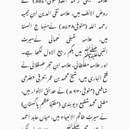
روض الانف میں، علامہ تقی الدین ابنِ تیمیہ
رحمہ اللہ (متوفیٰ۷۲۸ھ) نےمنہا ج السنۃ
میں، علامہ شبلی نعمانی نےسیرت
النبیﷺ میں یکم ربیع الاول لکھا ہے۔
اور علامہ مغلطائی، علامہ ابنِ حجر عسقلانی نے
فتح الباری میں، شیخ محمد بن عمر بحرقی حضرمی
شافعی (متوفیٰ۹۳۰ ھ) نے حدائق الانوار میں،
مفتی محمدشفیع دیوبندی (مفتیٔاعظم پاکستان)
نے سیرتِ خاتم الا نبیاء میں، میاں عابد احمد
نے شانِ محمدﷺمیں دو ربیع الاول لکھا