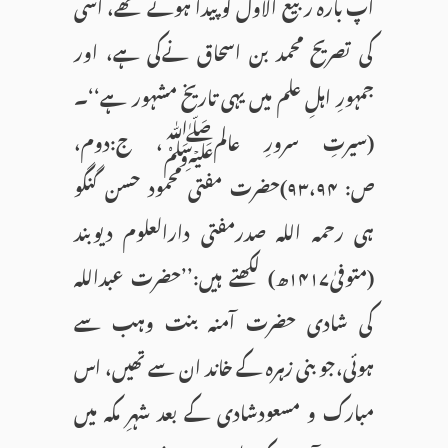
آپ بارہ ربیع الاول کو پیدا ہوئے تھے، اسی
کی تصریح محمد بن اسحاق نےکی ہے، اور
جمہورِ اہلِ علم میں یہی تاریخ مشہور ہے‘‘۔
(سیرتِ سرورِ عالمﷺ، ج:دوم،
ص: ۹۳،۹۴)حضرت مفتی محمود حسن گنگو
ہی رحمہ اللہ صدرمفتی دارالعلوم دیوبند
(متوفیٰ۱۴۱۷ھ) لکھتے ہیں:’’حضرت عبداللہ
کی شادی حضرت آمنہ بنت وہب سے
ہوئی،جو بنی زہرہ کے خاند ان سے تھیں، اس
مبارک و مسعودشادی کے بعد شہرِ مکہ میں