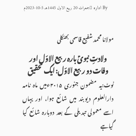
By
ادارہ
جمعرات 20 ربیع الاول 1445هـ 5-10-2023م
مولانا محمد شفیع قاسمی بھٹکلی
ولادتِ نبویؑ بارہ ربیع الاوّل اور
وفات دو ربیع الاوّل: ایک تحقیق
نوٹ:یہ مضمون جنوری ۲۰۱۵ءمیں ماہ نامہ
دارالعلوم دیوبند میں شائع ہوا، اور یہاں
اسے معمولی تبدیلی کے بعد دوبارہ شائع کیا
گیاہے