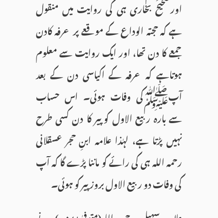
اورصحیح بخاری ہی کی روایت میں منقول
ہے کہ حجتہ الوداع کے موقعے پر عرفہ کادن
جمعے کا دن تھا، اور ایک روایت سے معلوم
ہوتاہے کہ عرفہ کے اکیاسی دن کے بعد
آپﷺکی وفات ہوئی۔ اس حساب
سے بارہ ربیع الاول کوپیر کا دن کسی طرح
نہیں پڑتا ہے، لہٰذا علامہ ابنِ حجر عسقلانی
رحمہ اللہ ہی کی رائے کو ماننا پڑے گا کہ آپ
کی وفات دو ربیع الاول بروز پیر کو ہوئی۔
علامہ سہیلی رحمہ اللہ(متوفیٰ۵۷۱ھ) نے