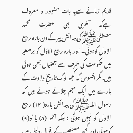
قدیم زمانے سےیہ بات مشہور و معروف
ہےکہ آخری نبی حضرت محمد
مصطفیٰﷺکی پیدائش پیر کے دن بارہ ربیع
الاول کوہوئی۔ اور بارہ ربیع الاوّل کو برصغیر
میں حکومت کی طرف سے چھٹیاں بھی ہوتی
ہیں، مگر افسوس کہ کچھ لوگ تاریخِ ولادت کے
بارے میں ایک مہم چلائے ہوئے ہیں کہ
رسول اللہﷺکی پیدائش بارہ( ۱۲) ربیع
الاول کو نہیں ہوئی ؛ بلکہ آٹھ (۸) یا نو(۹)
کوہوئی،اور کچھ مصنفین کے اقوال دلیل میں