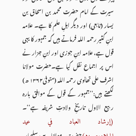
سیرت کے امام حضرت محمد بن اسحاق بن
یسار (تابعی) اور دیگر اہلِ علم کا ہے۔ علامہ
ابنِ کثیر رحمہ اللہ فرماتے ہیں کہ جمہور کا یہی
قول ہے، علامہ ابنِ جوزی اور ابنِ جزار نے
اس پر اجماع نقل کیا ہے۔حضرت مولانا
اشرف علی تھانوی رحمہ اللہ (متوفیٰ۱۳۶۲ ھ)
لکھتے ہیں:’’جمہور کے قول کے موافق بارہ
ربیع الاول تاریخِ ولادتِ شریفہ ہے‘‘۔
(إرشاد العباد في عید
حضرت مولانا سیدسلیمان