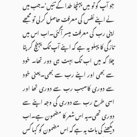
جو آپ کو تو میں پہنچا خدا کے تئیں‘۔جب میں
نے اپنے نفس کی معرفت حاصل کرلی تو مجھے
اپنی رب کی معرفت میسر آگئی۔اب اس میں
تازگی کا پہلو یہ ہے کہ اپنے آپ تک پہنچ کر پتا
چلا کہ میں اب تک بہت ہی دور تھا۔ خود
سے بھی اور اپنے رب سے بھی۔یعنی خود
سے دوری کاسبب رب سے دوری تھا اور
اسی طرح رب سے دوری کی وجہ اپنے سے
دوری تھی۔یہ اس شعر کا مضمون ہے۔اب
دیکھنے کی بات یہ ہے کہ اس مضمون کو کہا کس