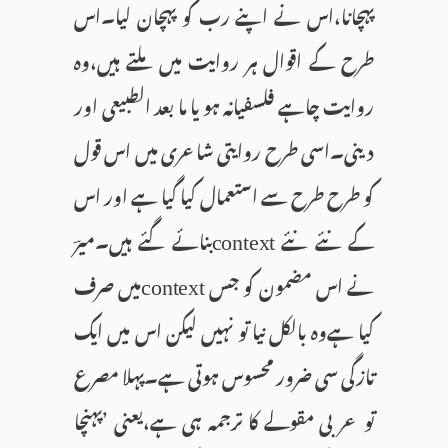
پہچانا،اس نے اپنے رب کو پہچان لیا۔اس
طرح کے اقوال ہر روایت میں ملتے ہیں،وہ
روایت چاہے فلسفیانہ ہو یا ما بعد الطبیعی اور
دینی۔اسی طرح روایتی شاعری میں اس قول
کو طرح طرح سے استعمال کیا گیا ہے اور اس
کے نئے نئے
بنائے گئے ہیں۔میرؔ
context
نے اس مضمون کو جس
میں صرف
context
کیا ہےوہ بالکل نیا تو نہیں لیکن اس میں ایک
تازگی سی ضرور محسوس ہوتی ہے۔پہلا مصرع
تو عربی مقولے کا ترجمہ ہی ہے،یعنی ’پہنچا