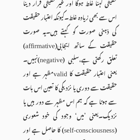
حقیقی کہنا غلط ہوگا اور غیر حقیقی قرار دینا
اس سے بھی زیادہ غلط۔کیونکہ اعتبار حقیقت
کی ذہنی صورت کو کہتے ہیں۔یہ صورت
حقیقت کے ساتھ ایجابی(
)
affirmative
تعلق رکھتی ہے،سلبی (
)نہیں۔
negative
یعنی اعتبار حقیقت کا
مظہر ہے اور
valid
حقیقت سے دوری یا نزدیکی کا تعین اس بات
سے ہوتا ہے کہ ہم اس مظہر سے دور ہیں یا
نزدیک۔یعنی ’میں‘ وجود کی خود شعوری
(
) کا حاصل ہے اور
self-consciousness