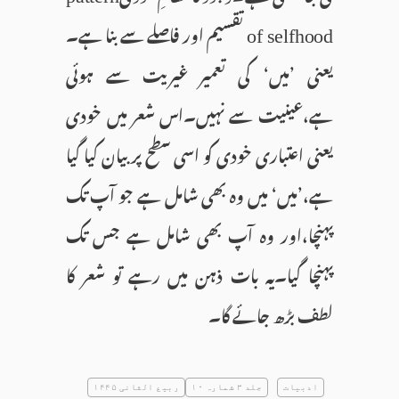
تقسیم اور فاصلے سے بنا ہے۔
of selfhood
یعنی ’میں‘ کی تعمیر غیریت سے ہوئی
ہے،عینیت سے نہیں۔اس شعر میں خودی
یعنی اعتباری خودی کو اسی سطح پر بیان کیا گیا
ہے،’میں‘ میں وہ بھی شامل ہے جو آپ تک
پہنچا،اور وہ آپ بھی شامل ہے جس تک
پہنچا گیا۔یہ بات ذہن میں رہے تو شعر کا
لطف بڑھ جائے گا۔
ادبیات
جلد ۳ شمارہ ۱۰
ربیع الثانی ۱۴۴۵