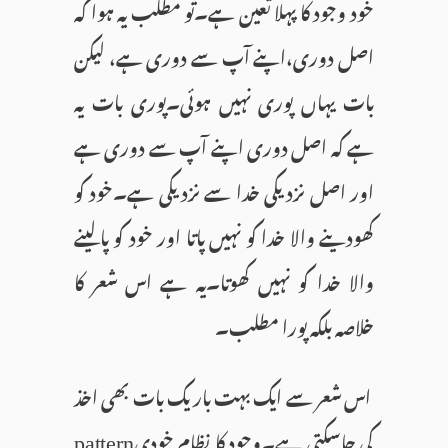
خود وجود کا پہلا تعین ہے۔تو مطلب یہ ہوا کہ
اصل دوری،اپنے آپ سے دوری ہے، لیکن
بات یہاں پوری نہیں ہوئی۔پوری بات یہ
ہے کہ اصل دوری اپنے آپ سے دوری ہے
اور اصل نزدیکی خدا سے نزدیکی ہے۔خود کو
کھودینے والا خدا کو نہیں پاتا اور خود کو پالینے
والا خدا کو نہیں کھوتا۔یہ ہے اس شعر کا
خلاصہ بلکہ پورا مطلب۔
اس شعر سے ایک بہت باریک بات بھی اخذ
کی جاسکتی ہے۔وجود کا نظامِ خودی
pattern