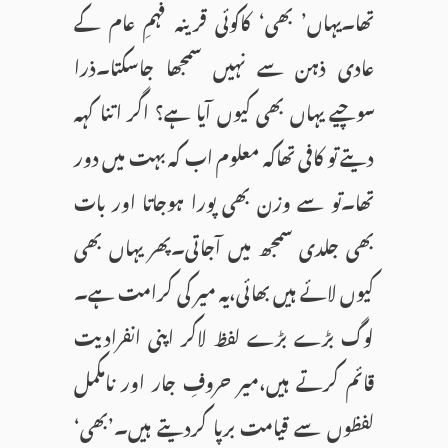
تھا۔یہاں’ بھی‘ کاکوئی قرینہ فہمِ عام کے
عادی ذہن سے نہیں سمجھا جاسکتا۔ذرا
سوچیے یہاں بھی کیوں آیا ہے؟ اگر اتنا کہہ
دیتے تو کافی تھاکہ معلوم اب کہ بہت میں دور
تھا۔تو سے وزن بھی پورا ہوجاتا اور بات
بھی جلدی سمجھ میں آجاتی۔پھر یہاں بھی
کیوں لائے ہیں بھائی،یہ میر کی کرامت ہے۔
لوگ بڑے بڑے لفظ لاکر اپنی انفرادیت
قائم کرتے ہیں،میر حروفِ جار اور نامکمل
لفظوں سے قیامت برپا کردیتے ہیں۔’بھی‘