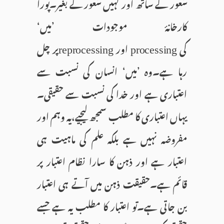
شعور کے ساتھ اور کہیں شعور کے بغیر۔پورا
کارخانۂ موجودات ’میں‘
کی
اور
پر چل
reprocessing
processing
رہا ہے۔وہ ’میں‘ انسان کی نسبت سے
اعتباری ہے اور خدا کی نسبت سے حقیقی۔
یہاں اعتباری کا مطلب سمجھ لیجیے،یہ وہم اور
مفروضہ نہیں ہے بلکہ علم کی ماہیت ہی
اعتبار ہے اور ذہن کا سارا نظام اعتبار پر
قائم ہے۔حقیقت ذہن میں آتے ہی اعتبار
بن جاتی ہے۔تو اعتبار کا مطلب یہ ہے جسے