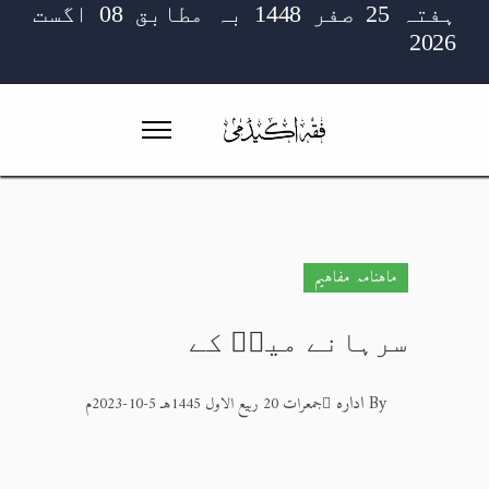
ہفتہ 25 صفر 1448 بہ مطابق 08 اگست
2026
ماہنامہ مفاہیم
سرہانے میرؔ کے
By
ادارہ
جمعرات 20 ربیع الاول 1445هـ 5-10-2023م