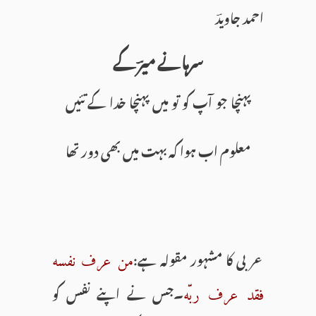
احمد جاویدؔ
سرہانے میرؔ کے
پہنچا جو آپ کو تو میں پہنچا خدا کے تئیں
معلوم اب ہوا کہ بہت میں بھی دور تھا
عربی کا مشہور مقولہ ہے:
من عرف نفسه
۔جس نے اپنے نفس کو
فقد عرف ربّه