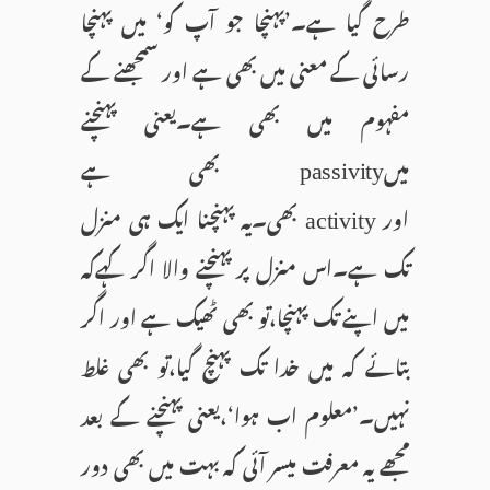
طرح گیا ہے۔’پہنچا جو آپ کو‘ میں پہنچا
رسائی کے معنی میں بھی ہے اور سمجھنے کے
مفہوم میں بھی ہے۔یعنی پہنچنے
میں
بھی ہے
passivity
اور
بھی۔یہ پہنچنا ایک ہی منزل
activity
تک ہے۔اس منزل پر پہنچنے والا اگر کہےکہ
میں اپنے تک پہنچا،تو بھی ٹھیک ہے اور اگر
بتائے کہ میں خدا تک پہنچ گیا،تو بھی غلط
نہیں۔’معلوم اب ہوا‘،یعنی پہنچنے کے بعد
مجھے یہ معرفت میسر آئی کہ بہت میں بھی دور