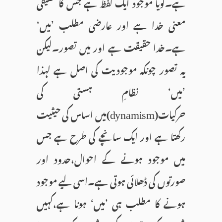
ہے۔گویا موجود ایک لفظ ہے جس کا حقیقی
معنی خدا ہے اور عارضی مطلب ’میں‘
ہے۔خدا حقیقت ہے اور میں تصور۔لیکن
یہ تصور چونکہ موجودیت کی اصل ہے لہذا
’میں‘ نظامِ ہستی کی
حرکیات(
)میں اساس کی حیثیت
dynamism
رکھتا ہے اور ایک سانچے کی طرح ہے جس
میں موجود ہونے کے احوال،حدود اور
صورتوں کی ڈھلائی ہوتی ہے۔اسی لیے موجود
ہونے کا مطلب ہی ’میں‘ ہونا ہے،کہیں