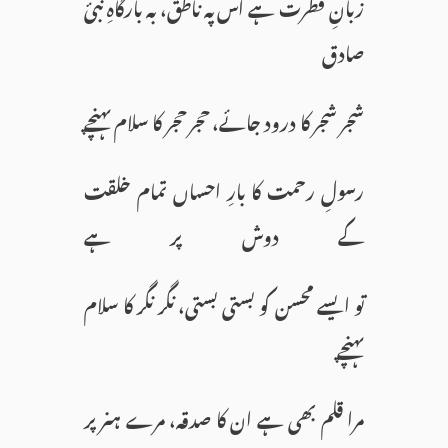
زبانِ فطرت ہے اس پہ ناطق، بہ بارگاہِ نبیٔ
صادق
شجر شجر کا درود جائے، حجر حجر کا سلام پہنچے
رسولِ رحمت کا بارِ احساں تمام خلقت
کے دوش پر ہے
تو ایسے محسن کو بستی بستی، نگر نگر کا سلام
پہنچے
مرا قلم بھی ہے ان کا صدقہ، مرے ہنر پر