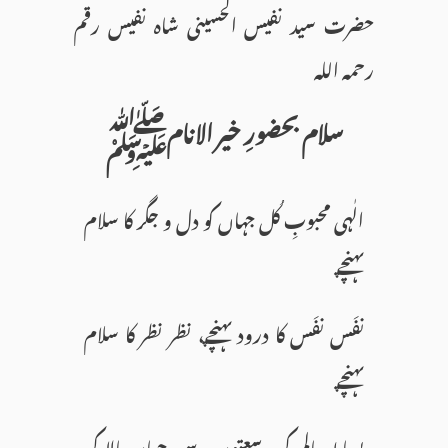
حضرت سید نفیس الحسینی شاہ نفیس رقم
رحمہ اللہ
سـلام بحضورِ خیر الانامﷺ
الٰہی محبوبِ کُل جہاں کو دل و جگر کا سلام
پہنچے
نفَس نفَس کا درود پہنچے، نظر نظر کا سلام
پہنچے
بِساط عالم کی وسعتوں سے، جہانِ بالا کی