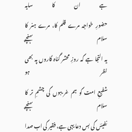
ہے ان کا سایہ
حضورِ خواجہ مرے قلم کا، مرے ہنر کا
سلام پہنچے
یہ التجا ہے کہ روزِ محشر گناہ گاروں پہ بھی
نظر ہو
شفیعِ امت کو ہم غریبوں کی چشمِ تر کا
سلام پہنچے
نفیسؔ کی بس دعا یہی ہے، فقیر کی اب صدا