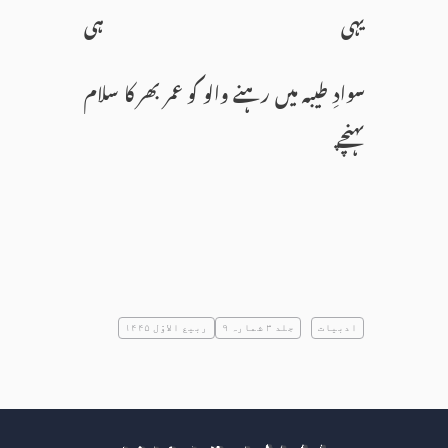
یہی ہی
سوادِ طیبہ میں رہنے والو کو عمر بھر کا سلام
پہنچے
ادبیات
جلد ۳ شمارہ ۹
ربیع الاوّل ۱۴۴۵