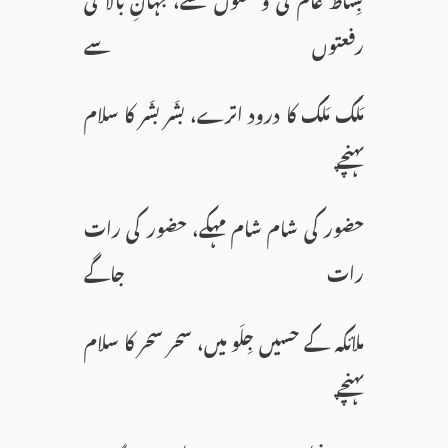
رفعتوں سے
مَلَک مَلَک کا درود اترے، بشَر بشَر کا سلام
پہنچے
حضور کی شام شام مہکے، حضور کی رات
رات جاگے
ملائکہ کے حسیں جِلَو میں، سحر سحر کا سلام
پہنچے