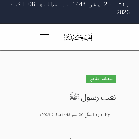
ہفتہ 25 صفر 1448 بہ مطابق 08 اگست
2026
ماہنامہ مفاہیم
نعتِ رسول ﷺ
By
ادارہ
منگل 20 صفر 1445هـ 5-9-2023م