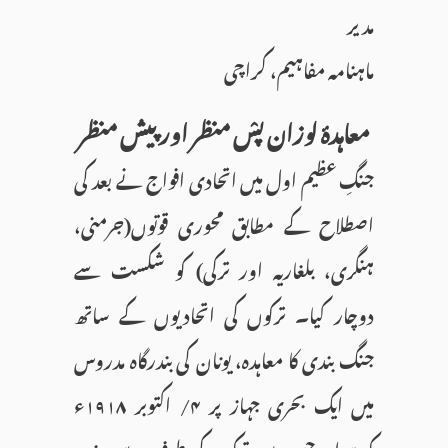
مدیر
ماہنامہ مفاہیم، کراچی
معاہدۂ لوزان پسْ منظر اور پیش منظر
جنگِ عظیم اول میں اتحادی افواج نے بعد کی
اصطلاح کے مطابق محوری قوتوں(جرمنی،
ہنگری، بلغاریہ اور ترکی) کو شکست سے
دوچار کیا۔ ترکوں کی اتحادیوں کے ساتھ
جنگ بندی کا معاہدہ، یونان کی بندرگاہ مدروس
میں ایک بحری جہاز پر ۴/ اکتوبر ۱۹۱۸ء
کو ہوا۔ جس میں ترکوں کی طرف سے وزیر