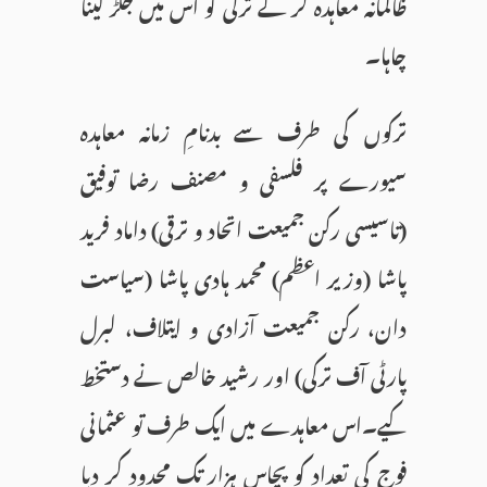
ظالمانہ معاہدہ کر کے ترکی کو اس میں جکڑ لینا
چاہا۔
ترکوں کی طرف سے بدنامِ زمانہ معاہدہ
سیورے پر فلسفی و مصنف رضا توفیق
(تاسیسی رکن جمیعت اتحاد و ترقی) داماد فرید
پاشا (وزیر اعظم) محمد ہادی پاشا (سیاست
دان، رکن جمیعت آزادی و ایتلاف، لبرل
پارٹی آف ترکی) اور رشید خالص نے دستخط
کیے۔اس معاہدے میں ایک طرف تو عثمانی
فوج کی تعداد کو پچاس ہزار تک محدود کر دیا