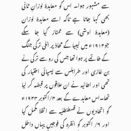
سے مشہور ہوا۔ اس کو معاہدۂ لوزانِ ثانی
بھی کہا جاتا ہے تاکہ اسے معاہدۂ لوزان
(معاہدۂ اوشی) سے ممتاز کیا جا سکے
جو۱۹۱۲ء میں لیبیا کے محاذ پر اٹلی ترکی جنگ
کے خاتمے پر ہوا تھا جس کی رو سے ترکی نے
بن غازی اور طرابلس سے پسپائی اختیار کی
تھی اور اطالیہ نے ان علاقوں پر قبضہ کر لیا
تھا۔اس معاہدے کے بعد ۴/اکتوبر ۱۹۲۳ء
کو اتحادیوں نے قسطنطنیہ سے انخلا مکمل کیا
اور ۶/ اکتوبر کو انقرہ کی فوجیں یہاں داخل