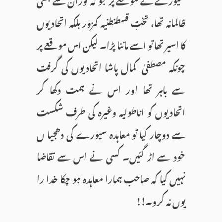
ظالمانہ تھا، تختِ قسطنطنیہ کمزور بلکہ اتحادیوں
کا اسیر تھا تو اسے ماننا پڑا۔ لیکن اس موقعے پر
چونکہ مصطفیٰ کمال پاشا اتحادیوں کی گرفت
سے باہر تھا اور اس نے ہمت دکھا کر
اتحادیوں کو اناطولیہ وغیرہ کی طرف شکست
سے دوچار کیا تو معاہدہ سیورے کی دھجیا ں
خود سے اڑ گئیں۔ کسی نے اس سے تقاضا
نہیں کیا کہ صاحب ہمارا معاہدہ ہو چکا خدا را
یوں نہ کرو۔!!