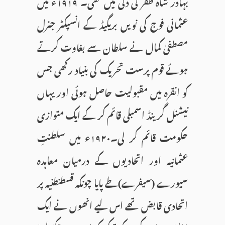
بہادر شاہ ظفر کی دلی میں تھی۔ ۱۹۱۹ء میں
عثمانی فوج کی نویں بریگیڈ کے انسپکٹر جنرل
مصطفیٰ کمال نے سلطان سے بغاوت کرتے
ہوئے قوم پرست تحریک کی بنیاد رکھی جس
کو انقرہ میں مقبولیت حاصل ہوئی اور یہاں
نیشنل گرینڈ اسمبلی قائم کر کے ایک متوازی
حکومت قائم کر لی۔۱۹۲۰ء میں سلطنتِ
عثمانیہ اور اتحادیوں کے درمیان معاہدہ
سیورے (سیفرے)طے پایا چونکہ قسطنطنیہ پر
اتحادی قابض تھے اس لیے انھوں نے ایک