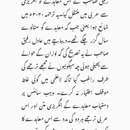
رفیق صاحب نے اس معاہدے کو انگریزی
سے عربی میں منتقل کیا۔یہ ترجمہ ۲۰۲۰ء میں
شائع ہوا یعنی جب کہ معاہدے کو ستانوے
سال گزر چکے تھے۔دیباچے میں عادل رفیق
صاحب نے یہ تصریح کی کہ لوزان کے حوالے
سے پھیلی ہوئی چہ میگوئیوں نے مجھے ترجمے کی
طرف راغب کیا تاکہ لاعلمی میں کوئی غلط
موقف اختیار نہ کرے۔ ویب سائٹس پر
دستیاب معاہدے کے انگریزی متن اور اس
عربی ترجمے ہر دو کی مدد سے اس معاہدے کا