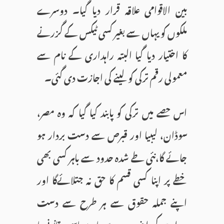
بین الاقوامی علاقہ قرار دیا گیا۔ دوسرے
ملکوں کو یہاں سے بغیر کسی ٹیکس کے گزرنے
کا اختیار دیا گیا البتہ راہداری کے نام سے
معمولی رقم ترکی کو لینے کی اجازت دی گئی۔
اس حصے میں ترکی کو پابند کیا گیا کہ وہ مصر،
سوڈان، لیبیا اور قبرص سے دست بردار ہو
جائے گا،نئی طے شدہ حدود سے باہر کسی بھی
خطے پر اپنا کسی قسم کا حق نہ جتلائےگا اور
اپنے جملہ حقوق سے ہر طرح سے دست
بردار ہو کر اپنی حدود سے باہر سیاسی، قانونی یا