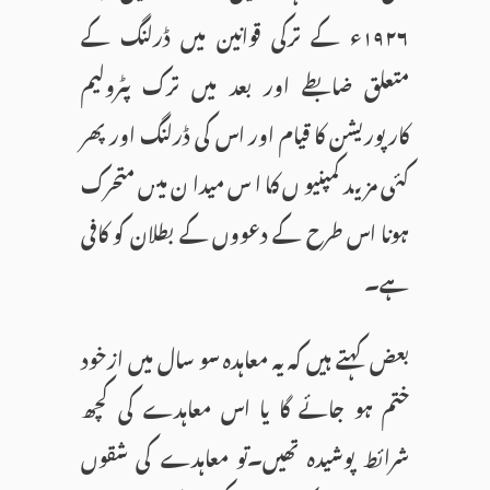
۱۹۲۶ء کے ترکی قوانین میں ڈرلنگ کے
متعلق ضابطے اور بعد میں ترک پٹرولیم
کارپوریشن کا قیام اور اس کی ڈرلنگ اور پھر
کئی مزید کمپنیوں کا اس میدان میں متحرک
ہونا اس طرح کے دعووں کے بطلان کو کافی
ہے۔
بعض کہتے ہیں کہ یہ معاہدہ سو سال میں ازخود
ختم ہو جائے گا یا اس معاہدے کی کچھ
شرائط پوشیدہ تھیں۔تو معاہدے کی شقوں