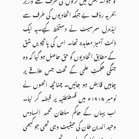
بحریہ رؤف بے جبکہ اتحادیوں کی طرف سے
ایڈمرل سمرسیٹ نے دستخط کیے۔یہ ایک
ذلت آمیز معاہدہ تھا۔ اس کی پانچویں شق
کے مطابق اتحادیوں کو حق حاصل ہو گیا کہ وہ
جنگی حکمتِ علمی کے تحت جس علاقے پر
چاہیں قابض ہو جائیں۔ چنانچہ انھوں نے
نومبر ۱۹۱۸ء میں قسطنطنیہ پر قبضہ کر لیا۔
اب یہاں کے حاکم سلطان محمد السادس
وحید الدین خان کی حیثیت وہی تھی جو کبھی