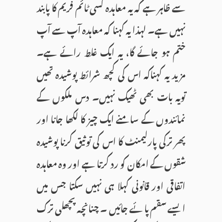
سے ظاہر ہے کہ یہ معاہدہ کسی ٹائم فریم کا پابند
نہیں ہے۔ لہذا یہ کہنا کہ معاہدہ آپ سے آپ
ختم ہو جائے گا، یہ ایک غلط رائے ہے۔
مزید یہ کہناکہ اس کی کچھ شرائط پوشیدہ تھیں
تویہ بات بھی ٹھیک نہیں۔ دس ملکوں کے
نمائندوں کے سامنے ایک چیز کا لکھا جانا اور
پھر ترکی پارلیمنٹ کا اس کی توثیق کرنا پوشیدہ
شقوں کے امکان کو رد کرتا ہے اور وہ معاہدہ
اتفاقی اور قانونی کہلا ہی نہیں سکتا جس میں
ایسے سقم پائے جائیں۔ چنانچہ پچھلی ترک