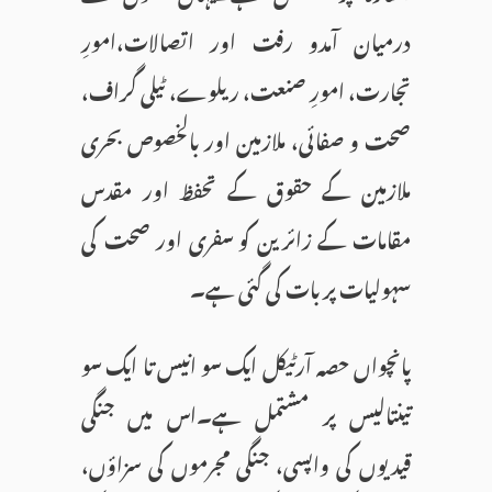
درمیان آمدو رفت اور اتصالات،امورِ
تجارت، امورِ صنعت، ریلوے، ٹیلی گراف،
صحت و صفائی، ملازمین اور بالخصوص بحری
ملازمین کے حقوق کے تحفظ اور مقدس
مقامات کے زائرین کو سفری اور صحت کی
سہولیات پر بات کی گئی ہے۔
پانچواں حصہ آرٹیکل ایک سو انیس تا ایک سو
تینتالیس پر مشتمل ہے۔اس میں جنگی
قیدیوں کی واپسی، جنگی مجرموں کی سزاؤں،