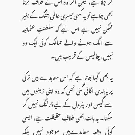
کر چکا ہے، لیکن اگر وہ اس کے خلاف کرنا
بھی چاہے تو یہ کسی تیسری عالمی جنگ کے بغیر
ممکن نہیں ہے اس لیے کہ سلطنتِ عثمانیہ
سے الگ ہونے والے ممالک کوئی ایک دو
نہیں، چالیس کے قریب ہیں۔
یہ بھی کہا جاتا ہے کہ اس معاہدے میں ترکی
پر پابندی لگائی گئی تھی کہ وہ اپنی زمینوں میں
سے گیس اور پٹرول کے لیے ڈرلنگ نہیں کر
سکتا۔ یہ بات بھی خلافِ حقیقت ہے، ایسی
کوئی دفعہ معاہدےمیں موجود نہیں بلکہ