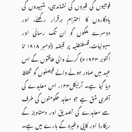
فوجیوں کی قبروں کی نشاندہی، شہیدوں کی
یادگاروں کا احترام برقرار رکھنے، اور
دوسرے ملکوں کو ان تک رسائی اور
سہولیات،قسطنطنیہ پر قبضہ (نومبر ۱۹۱۸ تا
اکتوبر ۱۹۲۳ء) کرنے والی طاقتوں کے اس
عہد میں صادر ہونے والے فیصلوں کو تحفظ
دیا گیا ہے۔ آرٹیکل۱۴۳، اس معاہدے کی
آخری شق ہے جو معاہد حکومتوں کی طرف
سے معاہدے کی تصدیق اور دستاویز کے
ریکارڈ اور کاپی وغیرہ کے بارے میں ہے۔