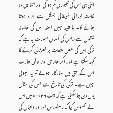
اتنی ہی اس کی مجبوری کم ہو گی اور اتنا ہی وہ
ظالمانہ لوزانی شیطانی چنگل سے آزاد ہوتا
جائے گا۔ بالکلیہ نہیں البتہ اس کی ظالمانہ
شقوں سے۔اس کی آسان صورت یہ ہے کہ
ترکی اس کی بعض دفعات پر نظرثانی کرنے کا
کہہ سکتا ہے اور اگر خارجی اور عالمی حالات
اس کے حق میں سازگار ہوئے تو یہ انہونی
نہیں ہے۔ ترکی کی تاریخ سے اس کی مثال
یوں دی جاسکتی ہے کہ جب ۱۹۳۶ء میں اس
نے محسوس کیا کہ باسفورس اور درِ دانیال کی