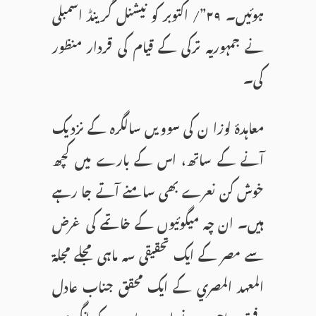
ہوئیں۔ ۲۹”/ اکتوبر کو نیشنل گرینڈ اسمبلی
نے جمہوریہ ترکی کے قیام کی قردار منظور
کی۔
معاہدۂ لوزا ن کی سوویں سالگرہ کے نزدیک
آنے کے ساتھ، اس کے بارے میں کچھ
خوش کن نعرے بھی سامنے آتے جا رہے
ہیں۔ ان چہ میگوئیوں کے خاتمے کی غرض
سے مصر کے ایک تحقیقی سہ ماہی مجلے مجلة
المعهد المصري کے ایک محقق جناب عادل