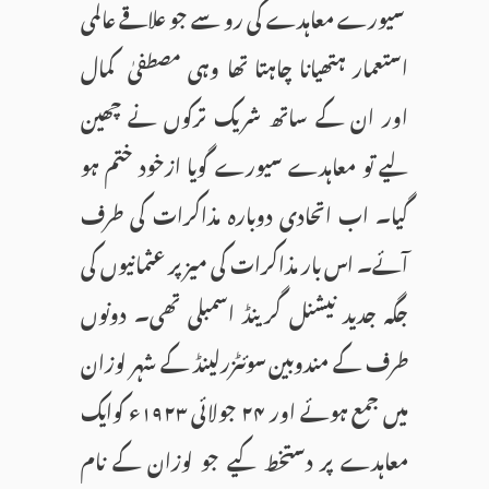
سیورے معاہدے کی رو سے جو علاقے عالمی
استعمار ہتھیانا چاہتا تھا وہی مصطفیٰ کمال
اور ان کے ساتھ شریک ترکوں نے چھین
لیے تو معاہدے سیورے گویا ازخود ختم ہو
گیا۔ اب اتحادی دوبارہ مذاکرات کی طرف
آئے۔ اس بار مذاکرات کی میز پر عثمانیوں کی
جگہ جدید نیشنل گرینڈ اسمبلی تھی۔ دونوں
طرف کے مندوبین سوئٹزرلینڈ کے شہر لوزان
میں جمع ہوئے اور ۲۴ جولائی ۱۹۲۳ء کوایک
معاہدے پر دستخط کیے جو لوزان کے نام