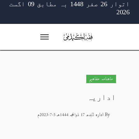
اتوار 26 صفر 1448 بہ مطابق 09 اگست
2026
ماہنامہ مفاہیم
اداریہ
By
ادارہ
بدھ 17 ذوالحجہ 1444هـ 5-7-2023م