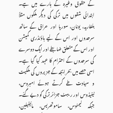
کے حقوق وغیرہ کے بارے میں ہے۔
ابتدائی شقوں میں ترکی کی دیگر ملکوں مثلاً
بلغاریہ، یونان، سوریا اور عراق کے ساتھ
سرحدوں اور اس کے لیے باؤنڈری کمیشن
اور اس کے متعلق ضابطے اور ایک دوسرے
کی سرحدوں کے احترام کا عہد کیا گیا ہے۔
اسی حصے میں بحر ِایجہ کے جزیروں کی ملکیت
و سیادت طے کرتے ہوئے امبروس،
ٹینیڈوس اور ریبٹ جزائر ِترکی کو دیے گئے۔
جبکہ لیمنوس، ساموتھریس، مائیٹیلین،