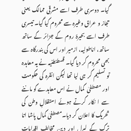
گیا۔ دوسری طرف اسے مشرقی ممالک یعنی
حجاز و عراق وغیرہ سے محروم کیا گیا۔ تیسری
طرف اسے بحیرۂ روم کے جزائر کے ساتھ
ساتھ، اناطولیہ، ازمیر اور اس کی بندرگاہ سے
بھی محروم کر دیا گیا۔ قسطنطنیہ نے یہ معاہدہ
تو تسلیم کر ہی لیا تھا لیکن انقرہ کی حکومت
اور مصطفیٰ کمال نے اس معاہدے کو ماننے
سے ا نکار کرتے ہوئے استقلالِ وطن کی
تحریک کا اعلان کر دیا۔مصطفیٰ کمال پاشا اتا
ترک کے لبرل اور دین مخالف اقدامات