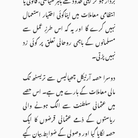
انتظامی معاملات میں اپناکوئی اختیار استعمال
نہیں کرے گا اور یہ کہ اس طرزِ عمل سے
مسلمانوں کے باہمی روحانی تعلق پر کوئی زد
نہیں پڑتی۔
دوسرا حصہ آرٹیکل چھیالیس سے تریسٹھ تک
مالی معاملات کے بارے میں ہے۔ اس حصے
میں عثمانی سلطنت سے الگ ہونے والی
ریاستوں کے ذمے عثمانی قرضوں کا ایک
حصہ لگایا گیا اور وصولی کے ضوابط بیان کیے