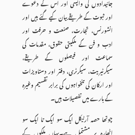
جائیدادوں کی واپسی اور اس کے دعوے
اور ثبوت کے طریقے بیان کیے گئے ہیں اور
انشورنس، تجارت، صنعت و حرفت اور
ادب و فن کے ملکیتی حقوق، مقدمات کی
سماعت اور فیصلوں کے طریقے،
سیکرٹیریت، سیکرٹری، دفتر اور دستاویزات
اور ارکان کی تنخواہوں کی برابر تقسیم وغیرہ
کے بارے میں تفصیلات ہیں۔
چوتھا حصہ آرٹیکل ایک سو ایک تا ایک سو
اٹھارہ پر مشتمل ہے۔یہاں ملکوں کے