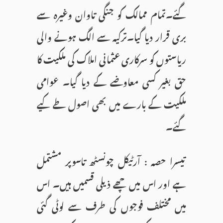
گئے۔تمام ممالک کو جنگی تاوان وغیرہ سے
بری قرار دیا گیا۔ترکیہ سے الگ ہونے والی
ریاستوں کو سرکاری عثمانی املاک کی ملکیت کا
حق بغیر کسی معاوضے کے دیا گیا۔ عوامی
ملکیت کے بارے میں بھی اصول طے کیے
گئے۔
تیسرا حصہ : آرٹیکل چونسٹھ تاسوپر مشتمل
ہے اور اس میں چھے ذیلی قسمیں ہیں۔ اس
میں مختلف فوجوں کی طرف سے لوٹی گئی