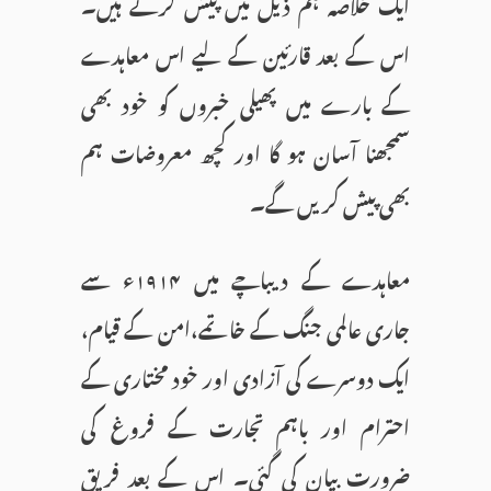
ایک خلاصہ ہم ذیل میں پیش کرتے ہیں۔
اس کے بعد قارئین کے لیے اس معاہدے
کے بارے میں پھیلی خبروں کو خود بھی
سمجھنا آسان ہو گا اور کچھ معروضات ہم
بھی پیش کریں گے۔
معاہدے کے دیباچے میں ۱۹۱۴ء سے
جاری عالمی جنگ کے خاتمے،امن کے قیام،
ایک دوسرے کی آزادی اور خود مختاری کے
احترام اور باہم تجارت کے فروغ کی
ضرورت بیان کی گئی۔ اس کے بعد فریقِ