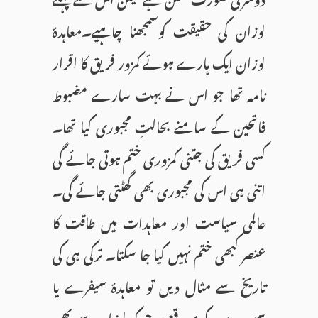
لوزان کی حقیقت کوسمجھنا چاہیے۔معاہدۂ
لوزان ایک ہارے ہوئے کمزور فریق کا اقرار
نامہ تھا جو اس نے بہت سارے مضبوط
فاتحین کے سامنے بحالتِ مجبوری کیا تھا۔
کسی فریق کی جتنی کمزوری ختم ہوتی جائے گی
اتنی ہی اس کی مجبوری بھی گھٹتی جائے گی۔
عالمی سیاست اور معاہدات میں طاقت کا
عنصر کبھی ختم نہیں کیا جا سکتا۔ ترکی ہی کی
تاریخ سے مثال دیں تو معاہدۂ سیفرے یا
سیورے کے موقعے پر جو کہ لوزان سے بھی