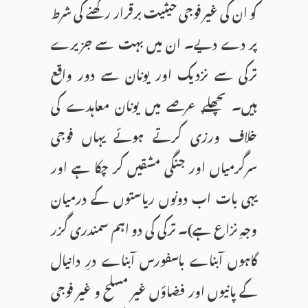
کو ان کی غیر فوجی حیثیت برقرار رکھنے کی شرط
پر دے دیے۔ ان میں بہت سے جزیرے
ترکی سے نزدیک اور یونان سے دور واقع
ہیں۔ پچھلے عرصے میں یونان معاہدے کی
خلاف ورزی کرتے ہوئے یہاں فوجی
سرگرمیاں اور جنگی مشقیں کر چکا ہے اور
یہی بات اب دونوں ریاستوں کے درمیان
وجہِ نزاع ہے)۔ ترکی کی دو اہم سمندری گزر
گاہوں آبناے باسفورس آبناے درِ دانیال
کے پانیوں اور فضاؤں غیر مسلح و غیر فوجی