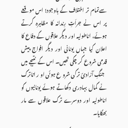
سےتمام تر اختلاف کے باوجود؛ اس موقعے
پر اس نے جراَتِ رِندانہ کا مظاہرہ کرتے
ہوئے، اناطولیہ اور دیگر علاقوں کے دفاع کا
اعلان کیا جہاں یونانی اور دیگر افواج پیش
قدمی شروع کر چکی تھیں۔ اس کے نتیجے میں
جنگِ آزادیٔ ترکی شروع ہوئی اور اتاترک
نے کمال بہادری دکھاتے ہوئے یونانیوں کو
اناطولیہ اور دوسرے ترک علاقوں سے مار
بھگایا۔