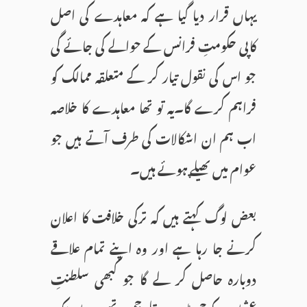
یہاں قرار دیا گیا ہے کہ معاہدے کی اصل
کاپی حکومتِ فرانس کے حوالے کی جائے گی
جو اس کی نقول تیار کر کے متعلقہ ممالک کو
فراہم کرے گا۔یہ تو تھا معاہدے کا خلاصہ
اب ہم ان اشکالات کی طرف آتے ہیں جو
عوام میں پھیلے ہوئے ہیں۔
بعض لوگ کہتے ہیں کہ ترکی خلافت کا اعلان
کرنے جا رہا ہے اور وہ اپنے تمام علاقے
دوبارہ حاصل کر لے گا جو کبھی سلطنتِ