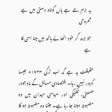
یہ بزمِ مے ہے یاں کوتاہ دستی میں ہے
محرومی
جو بڑھ کر خود اٹھا لے ہاتھ میں مینا اسی کا
ہے
حقیقت یہ ہے کہ اب ترکی ۱۹۲۳ء جیسا
کمزور نہیں رہا۔ اقتصادی مسائل کے باوجود،
صنعتی، تکنیکی اور سیاسی میدان میں وہ
مضبوط ہوتا جا رہا ہے۔ جتنا وہ مضبوط ہو گا