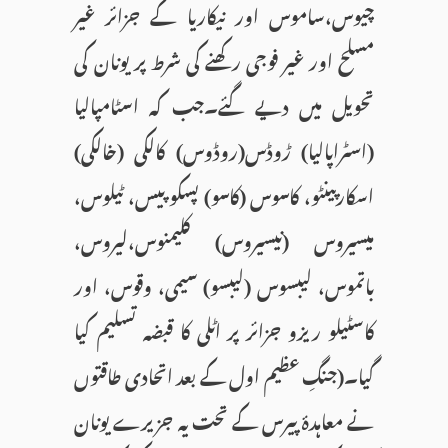
چیوس،ساموس اور نیکاریا کے جزائر غیر
مسلح اور غیر فوجی رکھنے کی شرط پر یونان کی
تحویل میں دیے گئے۔جب کہ اسٹامپالیا
(اسٹراپالیا) ڑوڈس(روڈوس) کالکی (خالکی)
اسکارپینٹو، کاسوس (کاسو) پسکوپیس، ٹیلوس،
میسیروس (نیسیروس) کلیمنوس،لیروس،
باتموس، لیبسوس (لیبسو) سیمی، وقوس، اور
کاسٹیلو ریزو جزائر پر اٹلی کا قبضہ تسلیم کیا
گیا۔(جنگِ عظیم اول کے بعد اتحادی طاقتوں
نے معاہدۂ پیرس کے تحت یہ جزیرے یونان