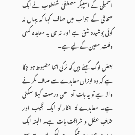
اسمبلی کے اسپیکر مصطفیٰ شنطوب نے ایک
صحافی کے جواب میں صاف کہا کہ یہاں نہ
کوئی پوشیدہ شق ہے اور نہ ہی یہ معاہدہ کسی
وقت ِ معین کے لیے ہے۔
بعض لوگ کہتے ہیں کہ ترکی اتنا مضبوط ہو چکا
ہے کہ وہ لوزان معاہدے سے صاف مکر نے
والا ہے تو یہ بات آدھی درست کہلا سکتی
ہے۔ معاہدے کا انکار تو ایک عجیب اور
خلافِ عقل و شرافت بات ہے۔ البتہ ایک
دوسری صورت ممکن ہے لیکن اس سے پہلے