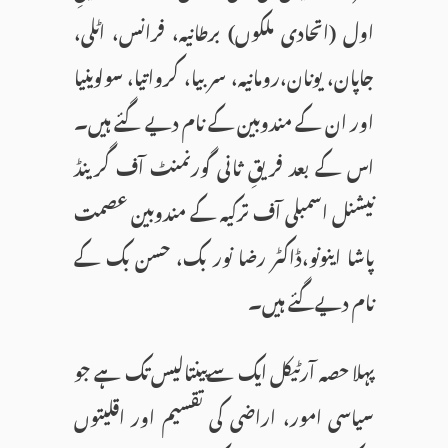
اول (اتحادی ملکوں) برطانیہ، فرانس، اٹلی،
جاپان، یونان،رومانیہ، سربیا، کرواتیا، سولوینیا
اور ان کے مندوبین کے نام دیے گئے ہیں۔
اس کے بعد فریقِ ثانی گورنمنٹ آف گرینڈ
نیشنل اسمبلی آف ترکیہ کے مندوبین عصمت
پاشا اینونو،ڈاکٹر رضا نور بک، حسن بک کے
نام دیےگئے ہیں۔
پہلا حصہ آرٹیکل ایک سےپینتالیس تک ہے جو
سیاسی امور، اراضی کی تقسیم اور اقلیتوں