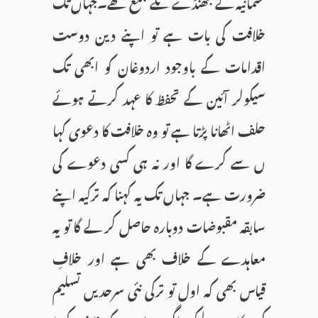
عثمانیہ کے جھنڈے تلے جمع تھے۔جہاں تک
خلافت کی بات ہے تو اپنے دین دوست
اقدامات کے باوجود اردوغان کو ابھی تک
سیکولر آئین کے تحفظ کا عہد کرتے ہوئے
حلف اٹھانا پڑتا ہے تو وہ خلافت کا دعوی کہا
ں سے کرے گا اور نہ ہی کسی دعوے کی
ضرورت ہے۔ جہاں تک یہ کہنا کہ ترکیہ اپنے
سابقہ مقبوضات دوبارہ حاصل کر لے گا تو یہ
معاہدے کے خلاف بھی ہے اور خلافِ
قیاس بھی کہ اول تو ترکی نئی سرحدیں تسلیم