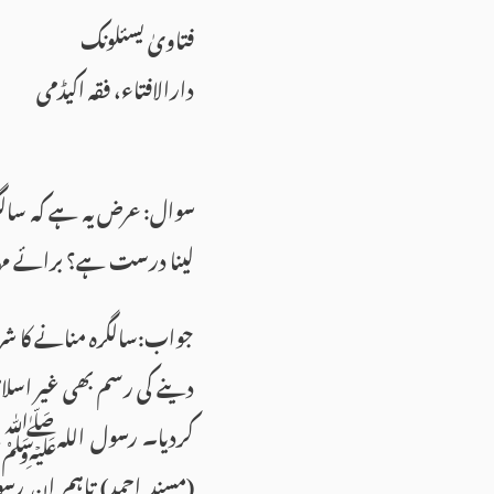
فتاویٰ یسئلونک
دارالافتاء، فقہ اکیڈمی
سوال:عرض یہ ہے كہ سالگرہ
لینا درست ہے؟ برائے مہر
جواب:سالگرہ منانے کا شرعا
دینے كی رسم بھی غیر اسلا
کردیا۔ رسول اللہﷺنے ا
(مسندِ احمد) تاہم ان ر