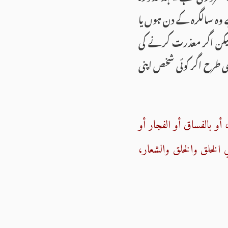
وہ سالگرہ کے دن ہوں یا
لیكن اگر معذرت كرنے كی
سی طرح اگر كوئی شخص اپنی
و بالفساق أو الفجار أو
ي الخلق والخلق والشعار،