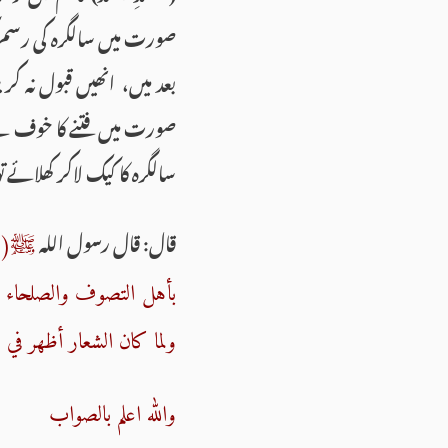
صورت میں سالگرہ كی رسم 
بعد میں، انھیں قبول نہ 
صورت میں فتنے كا خوف ہے ا
سالگرہ كا كیك لاكر كھلائے
قال: قال رسول الله
ﷺ(من 
بأهل التصوف والصلحاء الأ
ولما كان الشعار أظهر في التش
والله اعلم بالصواب