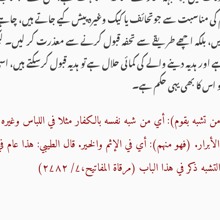
کی مناسبت سے جوتحائف یا كیك وغیرہ پیش کیے جاتے ہیں، چاہے 
کریں، بلكہ اچھے طریقے سے تحفہ قبول کرنے سے معذرت کر لیں۔ 
ور ہدیہ دینے والے كی كمائی حلال ہے تو ہدیہ قبول كرسكتے ہیں، ا
 تو اس كا بھی یہی حكم ہے۔
تشبه بقوم): أي من شبه نفسه بالكفار مثلا في اللباس وغيره، أ
برار. (فهو منهم): أي في الإثم والخير. قال الطيبي: هذا عام ف
به ذكر في هذا الباب (مرقاة المفاتيح،۷/ ۲۷۸۲)