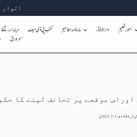
اتوار 26 صفر 1448 بہ مطابق 09 اگست 2026
امورِ تعلیم
دارالافتاء
ماہنامہ مفاہیم
کتب پی ڈی ایف
دیندار رشتے
سرورق
اوراس موقعے پر تحائف لینے كا حكم