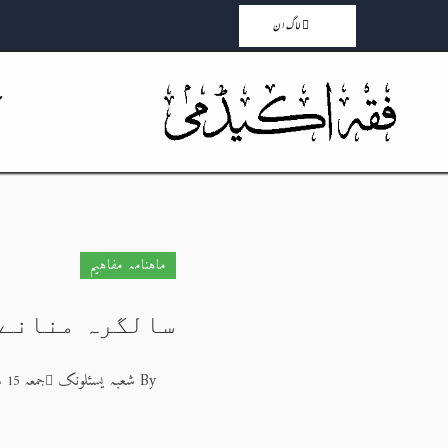
لاگ ان
ماہنامہ مفاہیم
سالگرہ منانے 
By
شعبہ یسئلونک
جمعہ 15 شوال 1444هـ 5-5-2023م