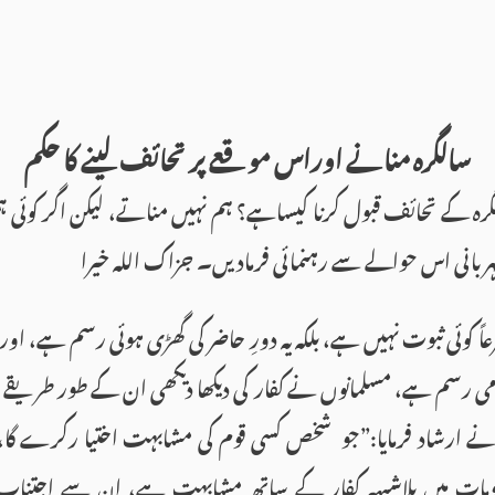
سالگرہ منانے اوراس موقعے پر تحائف لینے كا حكم
 كے تحائف قبول كرنا كیساہے؟ ہم نہیں مناتے، لیكن اگر كوئی ہم
بانی اس حوالے سے رہنمائی فرمادیں۔ جزاک اللہ خیرا
ً کوئی ثبوت نہیں ہے، بلکہ یہ دورِ حاضر کی گھڑی ہوئی رسم ہے، او
می رسم ہے، مسلمانوں نے كفار کی دیکھا دیکھی ان كے طور طریقے ا
رشاد فرمایا:”جو شخص كسی قوم كی مشابہت اختیا ركرے گا، و
سومات میں بلاشبہہ کفار کے ساتھ مشابہت ہے، ان سے اجتنا