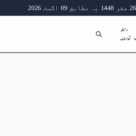
رابطہ
تعارف