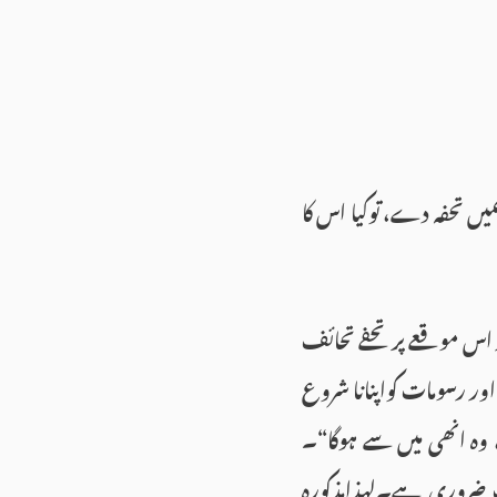
یں تحفہ دے، توكیا اس كا
ر اس موقعے پر تحفے تحائف
ور رسومات کواپنانا شروع
ہ انھی میں سے ہوگا“۔
ب ضروری ہے۔لہذامذكورہ