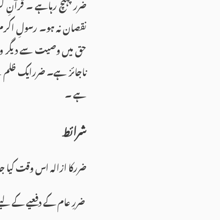
ضرر پہنچ رہاہے ۔ قرآنِ 
نقصان نہ ہو۔ رسولِ اکر
حق میں وصیت سے دیگر وا
ناجائز ہے۔ ضررایک ظلم ہ
ہے ۔
شرائط
ضررکا ازالہ اس وقت کیا ج
ضررِ عام کے دفعیے کے لیے