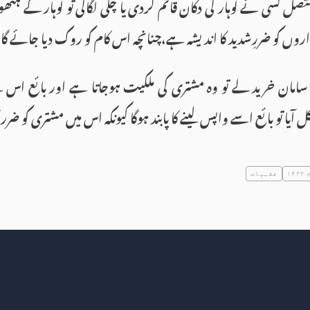
صل کسی نے لوہار کی دکان قائم کردی یا چکی لگالی تو لوہار کے ہ
وں کو ضررِشدید کا اندیشہ ہے،چنانچہ اس کام کو روک دیا جائے گا
امان خرید لے تو وہ مشتری کی ملکیت ہوجاتا ہے اور بائع اس 
آیا تو بائع اسے واپس لینے کا پابند ہوگا کیونکہ اس میں مشتری کو ضر
۱
فقہیات