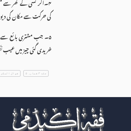
۴۔اگر کسی کے گھر سے مت
کی حرکت سے مکان کی دیوار
۵۔ جب مشتری بائع سے س
خریدی گئی چیز میں عیب نکل 
جلد ۳ شمارہ ۵
شوال المکرم ۴۴۴