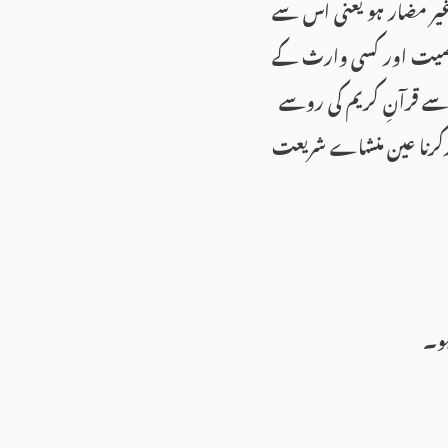
غیر مضار ہو یعنی اس سے
 وصیت اور کسی وارث کے
سے قرآنِ کریم کی روسے
ورکرنا عین منشاے شریعت
ہو۔