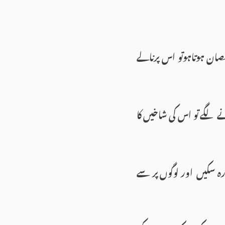
صان ہوتاہوتو اس پرنالے
 لگے تو اس کی شاخیں کا
زرہ سکیں اور لوگوں پر سے