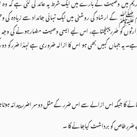
کریم میں وصیت کے بارے میں ایک شرط یہ عائد کی گئی ہے کہ وہ 
م ﷺ کے ارشاد کی روشنی میں ایک تہائی جائداد سے زیادہ کی
رثوں کو ضررپہنچتاہے، اس لیے ایسی وصیت مضارہونے کی وجہ 
ے۔ یہ جہاں کہیں بھی ہو اس کا ازالہ ضروری ہے لہذا ضررکو د
ائے گا جبکہ اس ازالے سے اس ضرر کے مثل دوسر اضرر پیدانہ ہوتا
 ضررِخاص کو برداشت کیاجائے گا ۔