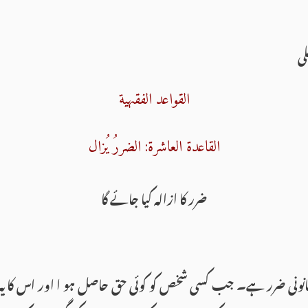
لی
القواعد الفقہية
القاعدة العاشرة: الضررُ يُزال
ضرر کا ازالہ کیا جائے گا
نونی ضرر ہے۔ جب کسی شخص کو کوئی حق حاصل ہو ا اور اس کا یہ 