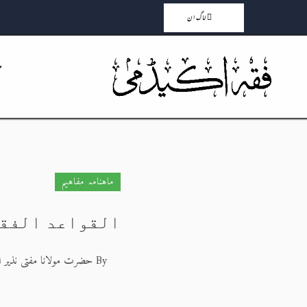
لاگ ان
ماہنامہ مفاہیم
القواعد الفقه
By
حضرت مولانا مفتی نذیر ا