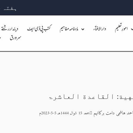
ہفتہ 25 صفر 1448 بہ مطابق 08 اگست 2026
امورِ تعلیم
دارالافتاء
ماہنامہ مفاہیم
کتب پی ڈی ایف
دیندار رشتے
سرورق
ية: القاعدة العاشرۃ
حمد ہاشمی دامت برکاتہم
جمعہ 15 شوال 1444هـ 5-5-2023م