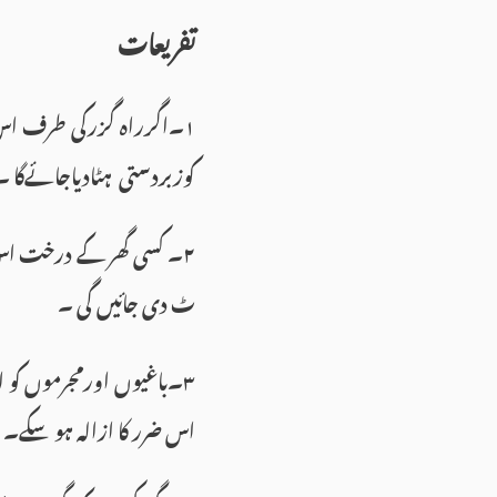
تفریعات
۱۔اگرراہ گزرکی طرف اس 
کوزبردستی ہٹادیاجائےگا ۔
۲۔ کسی گھر کے درخت اس
ٹ دی جائیں گی ۔
۳۔باغیوں اورمجرموں کو ا
اس ضرر کا ازالہ ہو سکے۔