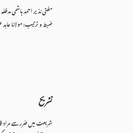
مفتی نذیر احمد ہاشمی مدظلہ
ضبط و ترتیب: مولانا عابد ع
تشریح
شریعت میں ضررسے مراد قا