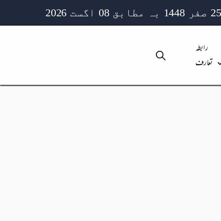
رابطہ
تعارف