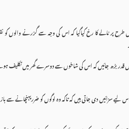
طرح پر نالے کا رخ کیاگیا کہ اس کی وجہ سے گزرنے والوں کو نق
 قدر بڑھ جائیں کہ اس کی شاخوں سے دوسرے گھر میں تکلیف ہونے
س لیے سزائیں دی جاتی ہیں کہ تاکہ وہ لوگوں کو ضررپہنچانے سے با