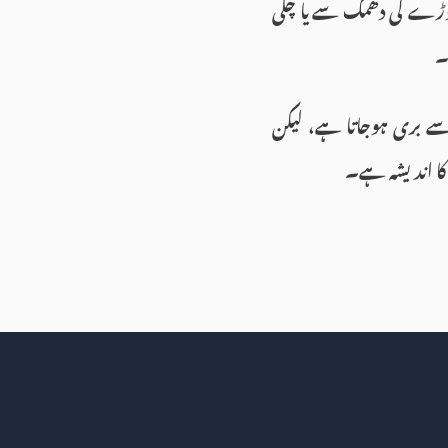
تھوڑے کی دھمک سے یا چکی
۔
سے بری ہوجاتا ہے، لیکن
ر کا اندیشہ ہے۔