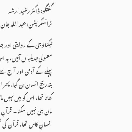
گفتگو: ڈاکٹر رشید ارشد
ٹرانسکرپشن: عبد اللہ جان
ٹیکنالوجی کے روایتی اور جدی
معمولی تبدیلیا ں آئیں، یہ 
پہلے کے آدمی اور آ ج سے
بتدریج انسان بن گیا، پھر ا
کھاتا تھا، اس کو میں نہیں م
مان ہی نہیں سکتا۔ قرآنِ
انسانِ کامل تھا، قرآن کی