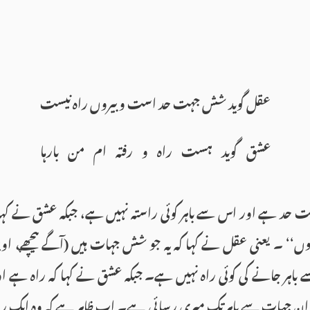
عقل گوید شش جہت حد است و بیروں راہ نیست
عشق گوید ہست راہ و رفتہ ام من بارہا
حد ہے اور اس سے باہر کوئی راستہ نہیں ہے، جبکہ عشق نے کہا ک
‘‘ ۔ یعنی عقل نے کہا کہ یہ جو شش جہات ہیں (آگے پیچھے، اوپر ن
باہر جانے کی کوئی راہ نہیں ہے۔ جبکہ عشق نے کہا کہ راہ ہے اور
ان جہات سے باہر تک میری رسائی ہے۔ اب ظاہر ہے کہ وہ ایک روح