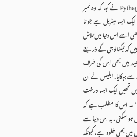
نے کہا کہ وہ نمبر
Pytha
یک ایسا میٹریل ہے جو نا
ی اسے اس دنیا میں تلاش
ں کہ ٹیکنالوجی کے ذریعے
مجید میں بھی اس کی طرف
سے بہکایا، ابلیس نے ان
میں تمھیں ایک ایسا درخت
؟‘‘ ۔ اس کا مطلب ہے کہ
ں ہو سکتی ، یہ اس دنیا سے
میں بھی خلود ہے، کیونکہ