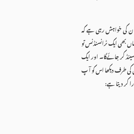
سان کی خواہش رہی ہے کہ
اں بھی ایک ٹرانسنڈنس تو
سینڈ کر جائےگا۔ اور ایک
ی طرف دیکھا اس کو آ پ
 کر دیتا ہے: