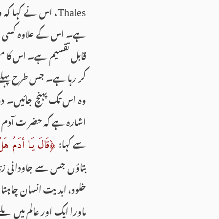
، اس نے کہا کہ وہ
Thales
ہے۔ اس کے علاوہ کسی نے
قابل تقسیم ہے۔ اس کا مط
کر رہا ہے۔ جس طرح پہلے و
وہ اس تک پہنچ جائیں۔ دو
اشارہ ہے کہ حضر ت آدم 
سے کہا:
﴿قَالَ يَـا أدَمُ هَلْ أَ
بتاؤں جس سے جاودانی زند
خلود، ابدیت انسان چاہتا ہے
ماورا ایک اور عالم میں م