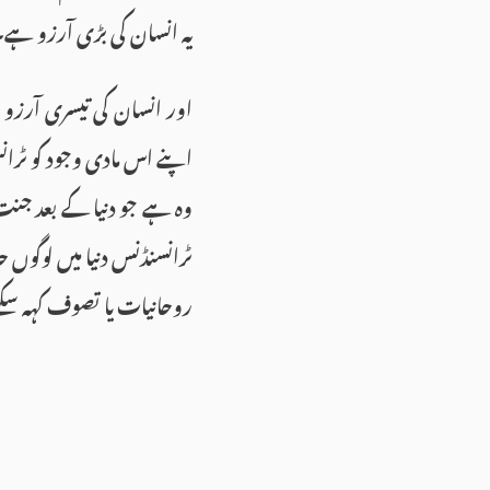
یہ انسان کی بڑی آرزو ہے
اور انسان کی تیسری آرز
اپنے اس مادی وجود کو ٹرا
وہ ہے جو دنیا کے بعد جنت
ٹرانسنڈنس دنیا میں لوگو
روحانیات یا تصوف کہہ سکت