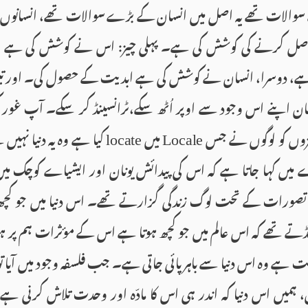
والات تھے یہ اصل میں انسان کے بڑے سوالات تھے، انسانوں 
حاصل کرنے کی کوشش کی ہے۔ پہلی چیز: اس نے کوشش کی ہے وحد
رش ہے، دوسرا، انسان نے کوشش کی ہے ابدیت کے حصول کی۔ اور ت
ان اپنے اس وجود سے اوپر اُٹھ سکے،ٹرانسینڈ کر سکے۔ آپ غور 
یزوں کو لوگوں نے جس
میں
کیا ہے وہ یہ دنیا نہیں
locate
Locale
 میں کہا جاتا ہے کہ اس کی پیدائش یونان اور ایشیاے کوچک م
صورات کے تحت لوگ زندگی گزارتے تھے۔ اس دنیا میں جو کچھ ہو
ڈتے تھے کہ اس عالم میں جو کچھ ہوتا ہے اس کے مؤثرات ہم پر ہ
یقت ہے وہ اس دنیا سے باہر پائی جاتی ہے۔ جب فلسفہ وجود میں آیا
ں، ہمیں اس دنیا کہ اندر ہی اس کا مادّہ اور وحدت تلاش کرنی ہے۔