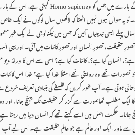
کے بارے میں جس کو وہ
کہتی ہے، اس کے بارے 
Homo sapien
 تو یہ سوال کیوں نہیں اٹھتا کہ لاکھوں سال لوگوں نے ایک خاص
ال پہلے ایسی تبدیلیاں آئیں کہ جس میں ٹیکنالوجی نے ایک غیر معمو
ی تصورِ حقیقت، تصورِ انسان اور تصورِ کائنات میں آئی۔ اور یہی 
ہے؟، انسان کیا ہے؟، کائنات کیا ہے؟ اسی سے اس کا ورلڈ ویو مت
صورات تھے وہ روایتی تھے: مثلاً خدا کیا ہے؟ خدا اس کائنات
ی ہوتی ہے۔ آپ غور کریں کہ فلسفے کی بنیادی تعریف شروع سے 
 کا ایک مطلب تھاصورت سے گزر کر حقیقت تک پہنچ جانا، اور دوس
انا۔ حکمت اصل میں اسے کہتے تھے کہ انسان دنیا میں رہتا ہے، د
سے ماورا ایک اور عالم ہے جو عالمِ حقیقت ہے۔ اس لیے آپ کبھ