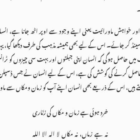
۔
و اور خواہش ماورائیت یعنی اپنے وجود سے اوپر اٹھ جانا ہے، ان
نسینڈ کر جائے۔ اس کے لیے بھی ہمیشہ مذہب کی طرف دیکھا گیا، یہ
 میں حاصل ہوگی کہ انسان اپنی جبلتوں اور بہت سی چیزوں کو ٹران
ں حاصل کرنے کی کوشش کی ہے، اس کے لیے انسان نے جس ڈسپلن ک
ے ہیں، اس کے ذریعے بھی انسان اپنے آپ کو زمان ومکاں سے ماورا
خرد ہوئی ہے زمان و مکاں کی زنّاری
نہ ہے زماں، نہ مکاں لا الہ الا اللہ