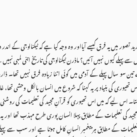
د تصور میں یہ فرق کیسے آیااور وہ وجہ کیا ہے کہ ٹیکنالوجی کے اندر 
اس سے پہلے کیوں نہیں آ ئیں؟ ماڈرن ٹیکنالوجی کی تاریخ اتنی لمبی نہ
 تین سو سال پہلے کے آدمی میں کوئی اتنا زیادہ فرق نہیں تھا۔ ڈا
س تھیوری کی بنیاد پر یہ کہنا کہ شروع میں انسان بالکل وحشی تھا، غ
انتا۔ اس لیے کہ میں اس تھیوری کو قرآنِ مجید کی تعلیمات کی روشنی م
 مجید کی تعلیمات کے مطابق پہلا انسان پوری طرح مہذب تھا اور یہ 
 تعلیمات کے مطابق ہر پیغمبر انسانِ کامل ہوتا ہے اور سب سے پہلے