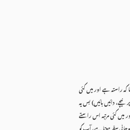
ہ راستہ ہے اور میں کئی
یچے، دائیں بائیں) بس یہ
 میں کئی مرتبہ اس راستے
انی سفر ہوتا ہے، آپ کو