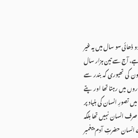
دو ڈھائی سو سال میں یہ غیر
یں ہے، آج سے تین ہزار سال
رون کی تھیوری کہ بندر سے
اروں میں رہتا تھا اور پتے
یں تصورِ انسان کی بنیاد پر
صرف انسان نہیں تھا بلکہ
 انسان حضرتِ آدم پیغمبر