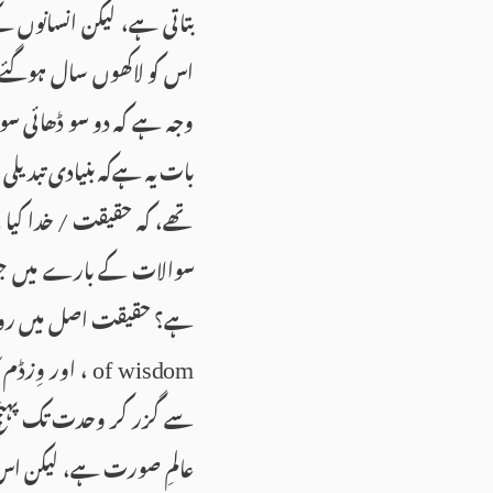
بتاتی ہے، لیکن انسانوں 
اس کو لاکھوں سال ہوگئے۔
وجہ ہے کہ دو سو ڈھائی سوس
بات یہ ہےکہ بنیادی تبدیل
تھے، کہ حقیقت / خدا کیا 
سوالات کے بارے میں جو ت
ہے؟ حقیقت اصل میں روحان
، اور وِزڈم
of wisdom
سے گزر کر وحدت تک پہنچ ج
عالمِ صورت ہے، لیکن اس 