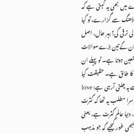
میں بھی یہ کہتی ہے کہ
 ڈھنگ سے گزارے، تو کیا
لی ترقی کی؟ بہر حال، اصل
انسان کے تین بڑے سوالات
عین ہوتا ہے۔ تو پہلے ان
 کا خالق ہے۔ حقیقت کیا
یہ چلتی آرہی ہے:
love
را مطلب یہ تھا کہ کثرت
نیا عالمِ کثرت ہے، یعنی
ی غور کیجیے کہ جو مذہب