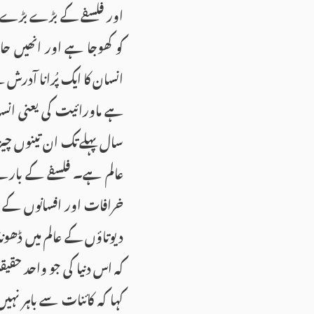
اور فلسفے کے بڑے بڑے س
کو کھوجا ہے اور انھیں 
انسان کا ایک پُرانا آد
ہے ماورائیت کی یعنی انس
سال پہلے تک ان تینوں چ
عالم ہے۔ فلسفے کے بارے
خرافات اور افسانوں کے ت
دیوتاؤں کے عالم میں ڈھون
کہ اس دنیا کی جو واحد حق
کہا کہ کائنات سے باہر نہی