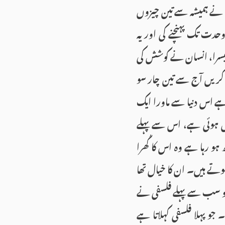
نے ہمیشہ سے تین چیزوں
ت تک پہنچنے کی اور یہ
یسرا، انسان نے کوشش کی
کریں آج سے تین چار سو
 ہے اس دنیا سے ماورا ایک
یں ہوئی ہے، اس سے پہلے
 رہا ہے وہ اس کا کُھرا
وتے ہیں۔ ان کا خیال تھا
 تو سب سے پہلے فلسفی نے
 جو پہلا فلسفی کہلاتا ہے