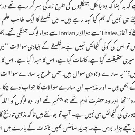
ہ یہ کہنا کہ وہ بالکل جنگلیوں کی طرح زندگی بسر کر رہے تھے 
ہی نہیں کہ ہم کیا کہہ رہے ہیں۔ میں فلسفے کا ایک طالب علم ہو
 کا آغاز
سے ہوااور
سے ہوا، لوگ جنگلی تھے، پھ
Ionian
Thales
ں تو اس کی کوئی گنجائش نہیں ہے۔فلسفے کے بنیادی سوالات ’’می
میری حقیقت کیا ہے، کائنات کیا ہے، اس کا مبدا کیا ہے، اس کا مع
ے ہیں؟‘‘ یہ سارے وجودی سوال ہیں، جس طرح یہ سارے سوالات ف
بھی ہیں۔ اور مذہب ان سارے سوالات کا جواب دے چکا ہے،
ہ‘‘ تھا اور وہ حضرت آدم تھے جو پیغمبر تھے اور وہ لوگوں کو اللہ 
وری کی گنجائش ہی نہیں ہے۔ آپ تو جانتے ہیں نا کہ مذہبی تاریخ 
وئی چھے ہزار برس ہے۔ جدید سائنس ہمیں کائنات کے بارے میں ا