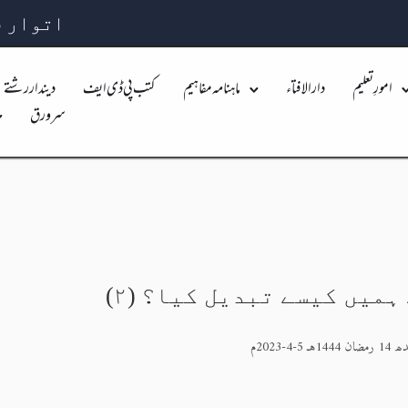
اتوار 26 صفر 1448 بہ مطابق 09 اگست 2026
امورِ تعلیم
دارالافتاء
ماہنامہ مفاہیم
کتب پی ڈی ایف
دیندار رشتے
سرورق
میں کیسے تبدیل کیا؟ (۲)
14 رمضان 1444هـ 5-4-2023م