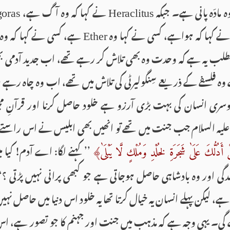
 مادّہ پانی ہے۔ جبکہ
نے کہا کہ وہ آگ ہے،
goras
Heraclitus
 کہا کہ ہواہے، کسی نے کہا وہ
ہے، کسی نے کہا کہ وہ ا
Ether
لب یہ ہے کہ وحدت وہ بھی تلاش کر رہے تھے، اب جدید آدمی بھ
ہ فلسفے کے ذریعے سِنگولیرٹی کی تلاش میں تھے، اب وہ چاہ رہے ہی
سری انسان کی بہت بڑی آرزو ہے خلود حاصل کرنا اور قرآنِ 
علیہ السلام جب جنت میں تھے تو انھیں بھی ابلیس نے اس راستے 
’’ کہنے لگا: اے آدم! کیا 
دُلُّكَ عَلَىٰ شَجَرَةِ لخُلْدِ وَمُلْكٍ لَّا يَبْلَىٰ﴾
گی اور وہ بادشاہی حاصل ہوجاتی ہے جو کبھی پرانی نہیں پڑتی 
، لیکن پہلے انسان یہ خیال کرتا تھا یہ خلود اس دنیا میں حاصل نہی
لے گی۔ یہی وجہ ہے کہ مذہب میں جنت اور جہنم کا جو تصور ہے، اس 