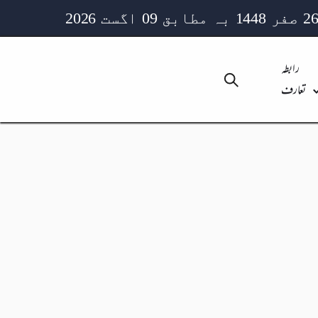
رابطہ
تعارف