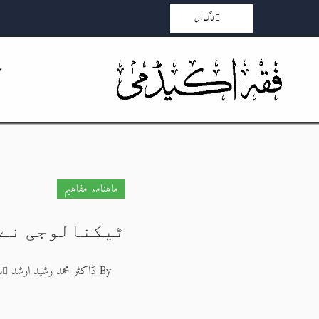
لاگ ان
ماہنامہ مفاہیم
ٹیکنالوجی نے ہ
By
ڈاکٹر محمد رشید ارشد
بدھ 