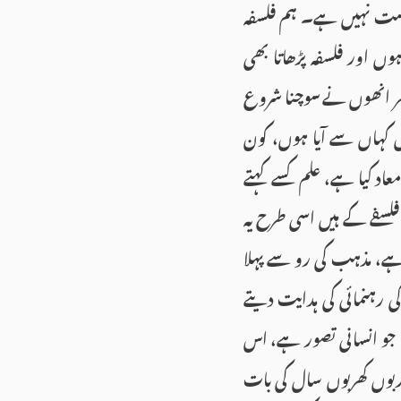
درست نہیں ہے۔ ہم فلسفہ
ں اور فلسفہ پڑھاتا بھی
ر انھوں نے سوچنا شروع
ں کہاں سے آیا ہوں، کون
اد کیا ہے، علم کسے کہتے
لسفے کے ہیں اسی طرح یہ
 مذہب کی رو سے پہلا
کی رہنمائی کی ہدایت دیتے
کا جو انسانی تصور ہے، اس
ربوں کھربوں سال کی بات