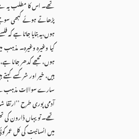
تھے۔ اس کا مطلب یہ ہے ک
پڑھاتے ہوئے کبھی سوچتے 
ہوں،یہ بتایا جاتا ہے کہ فلسفے
کیا وغیرہ وغیرہ۔ مذہب می
ہوں، مجھے کدھر جانا ہے، 
ہیں، خیر اور شر کسے کہت
سارے سوالات مذہب کے 
آدمی پوری طرح ’’ارتقا شد
تھے۔ تو یہاں ڈارون کی تھی
میں انسانیت کی کل عمر ک