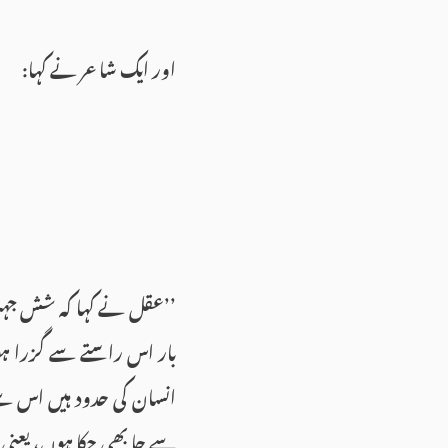
اور ایک شاعر نے کہا:
’’عقل نے کہا کہ شش جہت 
بار اس راستے سے گزرا ہوں
انسان کی حدود ہیں اس سے 
سے جا بھی چکا ہوں، یعنی 