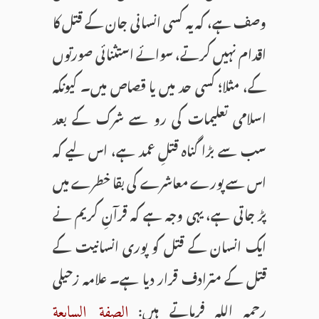
وصف ہے، کہ یہ کسی انسانی جان کے قتل کا
اقدام نہیں کرتے، سوائے استثنائی صورتوں
کے، مثلا؛ کسی حد میں یا قصاص میں۔ کیونکہ
اسلامی تعلیمات کی رو سے شرک کے بعد
سب سے بڑا گناہ قتلِ عمد ہے، اس لیے کہ
اس سے پورے معاشرے کی بقا خطرے میں
پڑ جاتی ہے، یہی وجہ ہے کہ قرآنِ کریم نے
ایک انسان کے قتل کو پوری انسانیت کے
قتل کے مترادف قرار دیا ہے۔ علامہ زحیلی
رحمہ اللہ فرماتے ہیں:
الصفة السابعة