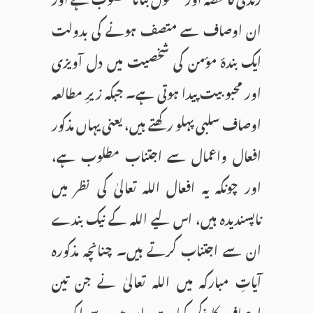
ان اوصاف سے متصف ہونے کی بدولت
ایک بندۂ مؤمن کی شخصیت میں دل آویزی
اور محبوبیت پیدا ہوتی ہے۔ جبکہ زیرِ مطالعہ
اوصاف سلبی پہلو رکھتے ہیں، یعنی یہاں مذکور
افعال واعمال سے اجتناب مطلوب ہے،
اور چونکہ یہ افعال اللہ تعالیٰ کی نظر میں
ناپسندیدہ ہیں، اس لیے اللہ کے نیک بندے
ان سے اجتناب کرتے ہیں۔ چنانچہ مذکورہ
آیاتِ مبارکہ میں اللہ تعالیٰ نے جن تین
اوصاف کا ذکر کیا ہے، ان میں سے ایک یہ