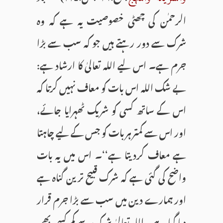
الرحمٰن کی چھٹی خصوصیت یہ ہے کہ وہ
شرک سے دور رہتے ہیں جو کہ سب سے بڑا
جرم ہے۔ اس لیے اللہ تعالیٰ کا ارشاد ہے:
بے شک اللہ اس بات کو معاف نہیں کرتا کہ
اس کے ساتھ کسی کو شریک ٹھہرایا جائے،
اور اس سے کمتر ہر بات کو جس کے لیے چاہتا
ہے معاف کردیتا ہے‘‘۔ اس میں یہ بات
واضح کی گئی ہے کہ شرک قبیح ترین گناہ ہے
اور ہمارے دین میں سب سے بڑا جرم قرار
دیا گیا ہے۔ اللہ تعالیٰ شرک سے کم کسی بھی