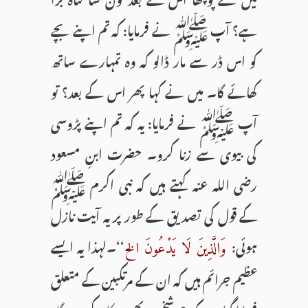
ہے؟ آپ ﷺ نے فرمایا: کہ تم اپنے بچے
کو اس ڈر سے مار ڈالو کہ وہ تمہارے ساتھ
کھائے گا۔ میں نے کہا پھر اس کے بعد؟ تو
آپ ﷺ نے فرمایا: یہ کہ تم اپنے پڑوسی
کی بیوی سے زنا کرو۔ حضرت ابنِ مسعود
رضی اللہ عنہ کہتے ہیں کہ نبی اکرم ﷺ
کے قول کی تصدیق کے طور پر یہ آیت نازل
ہوئی:
‘‘۔لہذا یہ ایسے
وَالَّذِينَ لَا يَدْعُونَ الخ
عظیم جرائم ہیں کہ ان کے مرتکبین کے متعلق