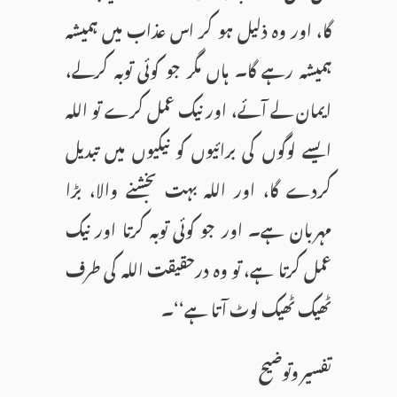
گا، اور وہ ذلیل ہو کر اس عذاب میں ہمیشہ
ہمیشہ رہے گا۔ ہاں مگر جو کوئی توبہ کرلے،
ایمان لے آئے، اور نیک عمل کرے تو اللہ
ایسے لوگوں کی برائیوں کو نیکیوں میں تبدیل
کردے گا، اور اللہ بہت بخشنے والا، بڑا
مہربان ہے۔ اور جو کوئی توبہ کرتا اور نیک
عمل کرتا ہے، تو وہ درحقیقت اللہ کی طرف
ٹھیک ٹھیک لوٹ آتا ہے‘‘۔
تفسیر وتوضیح