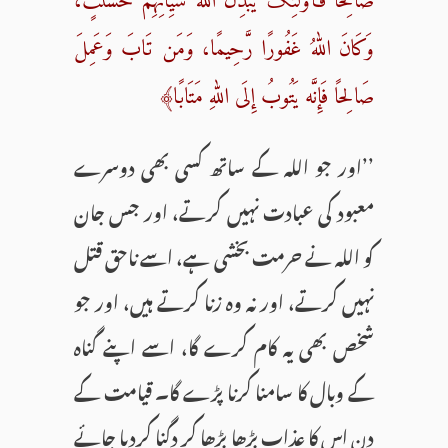
صَالِحًا فَأُولٰٓئِکَ یُبَدِّلُ اللّٰهُ سَیِّاٰتِهِم حَسَنٰتٍ،
وَکَانَ اللّٰهُ غَفُورًا رَّحِیمًا، وَمَن تَابَ وَعَمِلَ
صَالِحًا فَإِنَّه یَتُوبُ إِلَی اللّٰهِ مَتَابًا﴾
’’اور جو اللہ کے ساتھ کسی بھی دوسرے
معبود کی عبادت نہیں کرتے، اور جس جان
کو اللہ نے حرمت بخشی ہے، اسے ناحق قتل
نہیں کرتے، اور نہ وہ زنا کرتے ہیں، اور جو
شخص بھی یہ کام کرے گا، اسے اپنے گناہ
کے وبال کا سامنا کرنا پڑے گا۔ قیامت کے
دن اس کا عذاب بڑھا بڑھا کر دگنا کردیا جائے