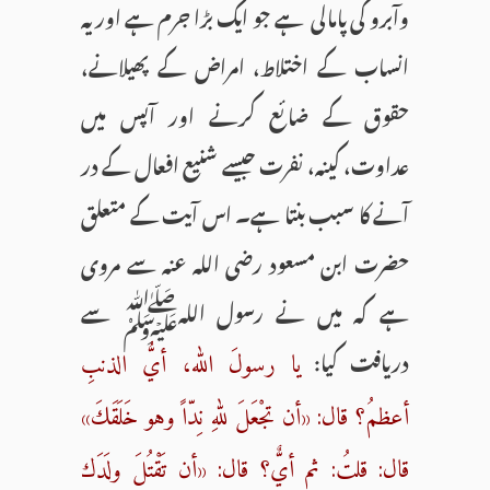
وآبرو کی پامالی ہے جو ایک بڑا جرم ہے اور یہ
انساب کے اختلاط، امراض کے پھیلانے،
حقوق کے ضائع کرنے اور آپس میں
عداوت، کینہ، نفرت جیسے شنیع افعال کے در
آنے کا سبب بنتا ہے۔ اس آیت کے متعلق
حضرت ابن مسعود رضی اللہ عنہ سے مروی
ہے کہ میں نے رسول اللہﷺ سے
دریافت کیا:
يا رسولَ الله، أيُّ الذنبِ
أعظمُ؟ قال: «أن تجْعَلَ للهِ نِدّاً وهو خَلَقَكَ»
قال: قلتُ: ثم أيٌّ؟ قال: «أن تَقْتُلَ ولَدَك