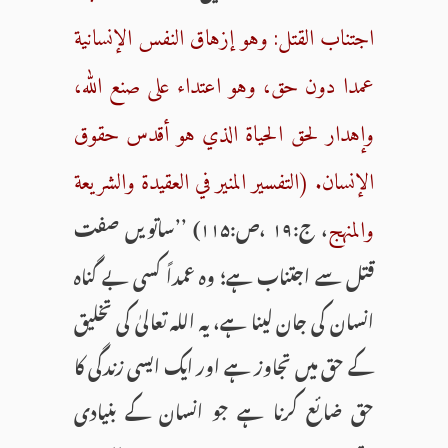
اجتناب القتل: وهو إزهاق النفس الإنسانية
عمدا دون حق، وهو اعتداء على صنع الله،
وإهدار لحق الحياة الذي هو أقدس حقوق
الإنسان. (التفسير المنير في العقيدة والشريعة
، ج:۱۹ ،ص:۱۱۵) ’’ساتویں صفت
والمنهج
قتل سے اجتناب ہے؛ وہ عمداً کسی بے گناہ
انسان کی جان لینا ہے، یہ اللہ تعالیٰ کی تخلیق
کے حق میں تجاوز ہے اور ایک ایسی زندگی کا
حق ضائع کرنا ہے جو انسان کے بنیادی