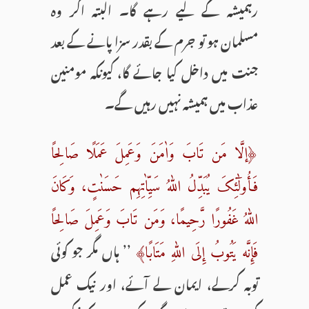
رہمیشہ کے لیے رہے گا۔ البتہ اگر وہ
مسلمان ہو تو جرم کے بقدر سزا پانے کے بعد
جنت میں داخل کیا جائے گا، کیونکہ مومنین
عذاب میں ہمیشہ نہیں رہیں گے۔
﴿إلَّا مَن تَابَ وَاٰمَنَ وَعَمِلَ عَمَلًا صَالِحًا
فَأُولٰٓئِکَ یُبَدِّلُ اللّٰهُ سَیِّاٰتِهِم حَسَنٰتٍ، وَکَانَ
اللّٰهُ غَفُورًا رَّحِیمًا، وَمَن تَابَ وَعَمِلَ صَالِحًا
’’ ہاں مگر جو کوئی
فَإِنَّه یَتُوبُ إِلَی اللّٰهِ مَتَابًا﴾
توبہ کرلے، ایمان لے آئے، اور نیک عمل