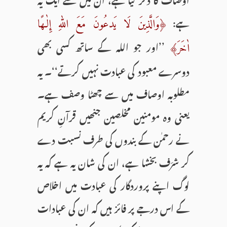
ہے:
﴿وَالَّذِینَ لَا یَدعُونَ مَعَ اللّٰهِ إِلٰـهًا
’’اور جو اللہ کے ساتھ کسی بھی
اٰخَرَ﴾
دوسرے معبود کی عبادت نہیں کرتے‘‘۔ یہ
مطلوبہ اوصاف میں سے چھٹا وصف ہے۔
یعنی وہ مومنین مخلصین جنھیں قرآنِ کریم
نے رحمٰن کے بندوں کی طرف نسبت دے
کر شرَف بخشا ہے، ان کی شان یہ ہے کہ یہ
لوگ اپنے پروردگار کی عبادت میں اخلاص
کے اس درجے پر فائز ہیں کہ ان کی عبادات