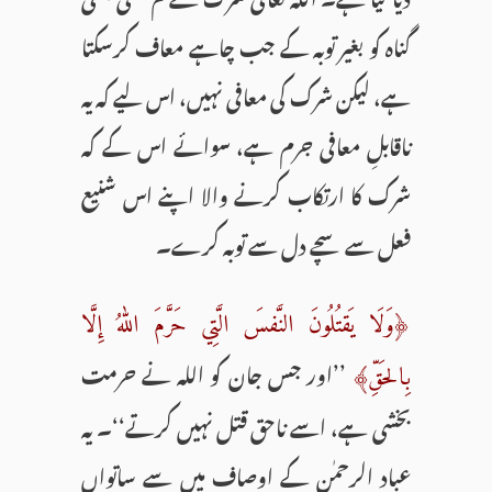
گناہ کو بغیر توبہ کے جب چاہے معاف کرسکتا
ہے، لیکن شرک کی معافی نہیں، اس لیے کہ یہ
ناقابلِ معافی جرم ہے، سوائے اس کے کہ
شرک کا ارتکاب کرنے والا اپنے اس شنیع
فعل سے سچے دل سے توبہ کرے۔
﴿وَلَا یَقتُلُونَ النَّفسَ الَّتِي حَرَّمَ اللّٰهُ إِلَّا
’’اور جس جان کو اللہ نے حرمت
بِالحَقِّ﴾
بخشی ہے، اسے ناحق قتل نہیں کرتے‘‘۔ یہ
عباد الرحمٰن کے اوصاف میں سے ساتواں