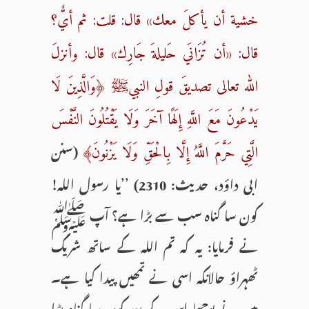
خشية أن يأكلَ معك» قال: قلت: ثم أيٌّ؟
قال: «أن تُزَانَي حَليلةَ جَارِك» قال: وأنزلَ
الله تعالى تصديقَ قولِ النبيﷺ ﴿وَالَّذِينَ لَا
يَدْعُونَ مَعَ اللَّهِ إِلَهًا آخَرَ وَلَا يَقْتُلُونَ النَّفْسَ
(سنن
الَّتِي حَرَّمَ اللَّهُ إِلَّا بِالْحَقِّ وَلَا يَزْنُونَ﴾
ابی داؤد، حدیث: 2310) ’’یا رسول اللہ!
کون سا گناہ سب سے بڑا ہے؟ آپ ﷺ
نے فرمایا: یہ کہ تم اللہ کے ساتھ شریک
ٹھہراؤ حالانکہ اسی نے تمھیں پیدا کیا ہے۔
میں نے پوچھا اس کے بعد کون سا گناہ بڑا