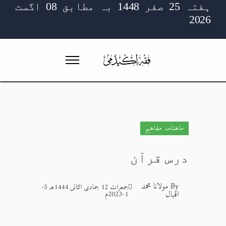
ہفتہ 25 صفر 1448 بہ مطابق 08 اگست
2026
ماہنامہ مفاہیم
درس قرآن
By
مولانا محمد
جمعرات 12 جمادی الثانی 1444هـ 5-
اقبال
1-2023م