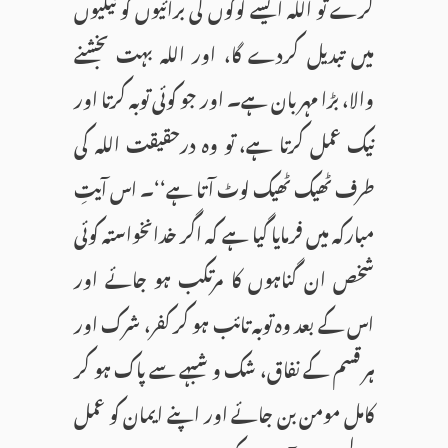
کرے تو اللہ ایسے لوگوں کی برائیوں کو نیکیوں
میں تبدیل کردے گا، اور اللہ بہت بخشنے
والا، بڑا مہربان ہے۔ اور جو کوئی توبہ کرتا اور
نیک عمل کرتا ہے، تو وہ درحقیقت اللہ کی
طرف ٹھیک ٹھیک لوٹ آتا ہے‘‘۔ اس آیتِ
مبارکہ میں فرمایا گیا ہے کہ اگر خدانخواستہ کوئی
شخص ان گناہوں کا مرتکب ہو جائے اور
اس کے بعد وہ توبہ تائب ہو کر کفر، شرک اور
ہر قسم کے نفاق، شک و شبہے سے پاک ہو کر
کامل مومن بن جائے اور اپنے ایمان کو عمل