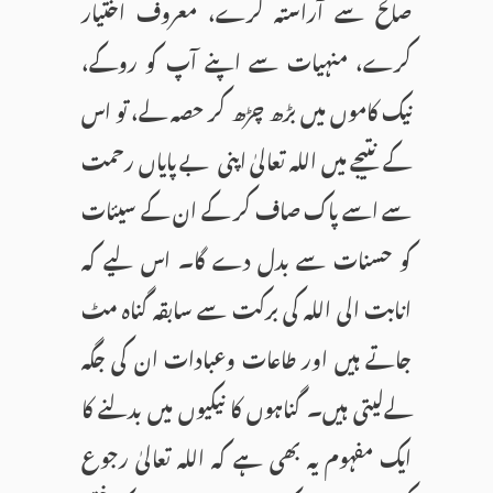
صالح سے آراستہ کرے، معروف اختیار
کرے، منہیات سے اپنے آپ کو روکے،
نیک کاموں میں بڑھ چڑھ کر حصہ لے، تو اس
کے نتیجے میں اللہ تعالیٰ اپنی بے پایاں رحمت
سے اسے پاک صاف کر کے ان کے سیئات
کو حسنات سے بدل دے گا۔ اس لیے کہ
انابت الی اللہ کی برکت سے سابقہ گناہ مٹ
جاتے ہیں اور طاعات وعبادات ان کی جگہ
لےلیتی ہیں۔ گناہوں کا نیکیوں میں بدلنے کا
ایک مفہوم یہ بھی ہے کہ اللہ تعالیٰ رجوع