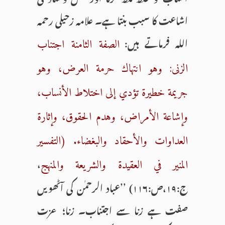
اشاعت کا سبب بنتا ہے۔ علامہ زحیلی رحمہ
اللہ فرماتے ہیں:
الصفة الثامنة اجتناب
الزنى: وهو انتهاك حرمة العرض، وهو
جريمة خطيرة تؤدي إلى اختلاط الأنساب،
وإشاعة الأمراض، وهدم الحقوق، وإثارة
العداوات والأحقاد والبغضاء. (التفسير
،
المنير في العقيدة والشريعة والمنهج
ج:۱۹،ص:۱۱۶) ’’عباد الرحمٰن کی آٹھویں
صفت ہے زنا سے اجتناب۔ زنا؛ عزت