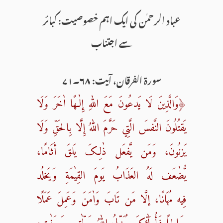
عباد الرحمٰن کی ایک اہم خصوصیت: کبائر
سے اجتناب
سورۃ الفرقان، آیت: ۶۸۔۷۱
﴿وَالَّذِینَ لَا یَدعُونَ مَعَ اللّٰهِ إِلٰـهًا اٰخَرَ وَلَا
یَقتُلُونَ النَّفسَ الَّتِي حَرَّمَ اللّٰهُ إِلَّا بِالحَقِّ وَلَا
یَزنُونَ، وَمَن یَّفعَل ذٰلِکَ یَلقَ أَثَامًا،
یُّضٰعَف لَهُ العَذَابُ یَومَ القِیٰمَةِ وَیَخلُد
فِیه مُهَانًا، إلَّا مَن تَابَ وَاٰمَنَ وَعَمِلَ عَمَلًا