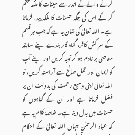
کرنے والے کے اندر سے سیئات کا ملکہ ختم
کر کے اس کی جگہ حسنات کا ملکہ پیدا فرماتا
ہے۔ اللہ تعالیٰ کی شان یہ ہے کہ جب ہر قسم
کے سر کش کافر، گناہ گار بندے اپنے سابقہ
معاصی پر نادم ہو کر توبہ کریں اور اپنے آپ
کو ایمان اور عمل صالح سے آراستہ کریں، تو
اللہ تعالیٰ اپنی وسیع رحمت کی بدولت ان پر
فضل فرماتا ہے اور ان کے گناہوں کو
حسنات میں بدل دیتا ہے۔ خلاصۂ کلام یہ ہے
کہ عباد الرحمٰن جہاں اللہ تعالیٰ کے احکام