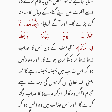
فرمایا گیا ہے کہ جو شخص بھی یہ کام کرے گا،
اسے آخرت میں اپنے گناہ کے وبال کا سامنا
کرنا پڑے گا۔ اور آگے فرمایا:
﴿یُّضٰعَف لَهُ
العَذَابُ یَومَ القِیٰمَةِ وَیَخلُد
’’قیامت کے دن اس کا عذاب
فِیه مُهَانًا﴾
بڑھا بڑھا کر دگنا کردیا جائے گا، اور وہ ذلیل
ہو کر اس عذاب میں ہمیشہ ہمیشہ رہے گا‘‘۔
یعنی اللہ تعالیٰ ان گناہوں کی وجہ سے ایسے
مجرم (اگر وہ کافر ہوکر مرے) کا عذاب دگنا
کرے گا، اور اس عذاب میں وہ ذلیل ہو کر