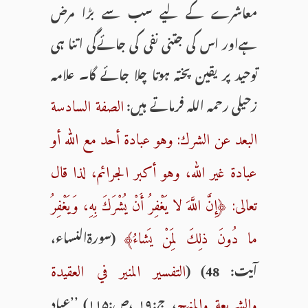
معاشرے کے لیے سب سے بڑا مرض
ہےاور اس کی جتنی نفی کی جائےگی اتنا ہی
توحید پر یقین پختہ ہوتا چلا جائے گا۔ علامہ
زحیلی رحمہ اللہ فرماتے ہیں:
الصفة السادسة
البعد عن الشرك: وهو عبادة أحد مع الله أو
عبادة غير الله، وهو أكبر الجرائم، لذا قال
تعالى: ﴿إِنَّ اللَّهَ لا يَغْفِرُ أَنْ يُشْرَكَ بِهِ، وَيَغْفِرُ
(سورۃالنساء،
ما دُونَ ذلِكَ لِمَنْ يَشاءُ﴾
آیت: 48) (
التفسير المنير في العقيدة
، ج:۱۹ ،ص:۱۱۵) ’’عباد
والشريعة والمنهج