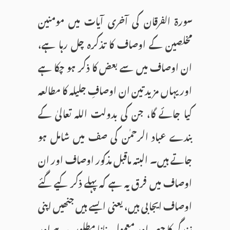
سورۃ الفرقان کی آخری آیات میں مومنین
مخلصین کے اوصاف کا تذکرہ چل رہا ہے،
ان اوصاف میں سے بعض کا ذکر ہو چکا ہے
اور یہاں مزید تین ان اوصافِ جلیلہ کا مطالعہ
کیا جائے گا، جن کی بدولت اللہ تعالیٰ کے
بندے عباد الرحمٰن کی صف میں شامل ہو
جاتے ہیں۔ البتہ ماقبل مذکور اوصاف اور ان
اوصاف میں فرق یہ ہے کہ پہلے ذکر کیے گئے
اوصاف ایجابی ہیں، یعنی ایسے ہیں جنھیں اپنی
زندگی کا حصہ اور معمول بنانا مطلوب ہے اور