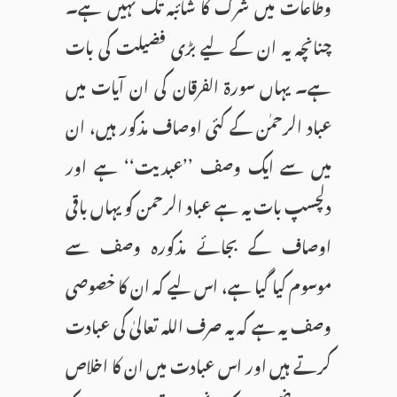
وطاعات میں شرک کا شائبہ تک نہیں ہے۔
چنانچہ یہ ان کے لیے بڑی فضیلت کی بات
ہے۔ یہاں سورۃ الفرقان کی ان آیات میں
عباد الرحمٰن کے کئی اوصاف مذکور ہیں، ان
میں سے ایک وصف ’’عبدیت‘‘ ہے اور
دلچسپ بات یہ ہے عباد الرحمن کو یہاں باقی
اوصاف کے بجائے مذکورہ وصف سے
موسوم کیا گیا ہے، اس لیے کہ ان کا خصوصی
وصف یہ ہے کہ یہ صرف اللہ تعالیٰ کی عبادت
کرتے ہیں اور اس عبادت میں ان کا اخلاص