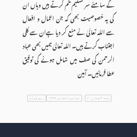
کے سامنے سر تسلیم خم کرتے ہیں وہاں ان
کی یہ خصوصیت بھی کہ جن اعمال و افعال
سے اللہ تعالیٰ نے منع کر دیا ہےان سے کلی
اجتناب کرتے ہیں۔ اللہ تعالیٰ ہمیں بھی عباد
الرحمن کی صف میں شامل ہونے کی توفیق
عطا فرمائیں۔ آمین
جلد ۳ شمارہ ۲
جمادى الثانی ۱۴۴۴
درسِ قرآن