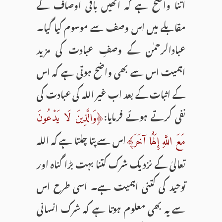
اتنا واضح ہے کہ انھیں باقی اوصاف کے
مقابلے میں اس وصف سے موسوم کیا گیا۔
عبادالرحمٰن کے وصفِ عبادت کی مزید
اہمیت اس سے بھی واضح ہوتی ہے کہ اس
کے اثبات کے بعد اب غیر اللہ کی عبادت کی
نفی کرتے ہوئے فرمایا:
﴿وَالَّذِينَ لَا يَدْعُونَ
اس سے پتا چلتا ہے کہ اللہ
مَعَ اللَّهِ إِلَٰهًا آخَرَ﴾
تعالیٰ کے نزدیک شرک کتنا بہت بڑا گناہ اور
توحید کی کتنی اہمیت ہے۔ اسی طرح اس
سے یہ بھی معلوم ہوتا ہے کہ شرک انسانی