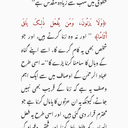
حقوق میں سب سے زیادہ مقدس ہے‘‘
﴿وَلَا یَزنُونَ، وَمَن یَّفعَل ذٰلِکَ یَلقَ
’’ اور نہ وہ زنا کرتے ہیں، اور جو
أَثَامًا﴾
شخص بھی یہ کام کرے گا، اسے اپنے گناہ
کے وبال کا سامنا کرنا پڑے گا‘‘۔ اسی طرح
عباد الرحمٰن کے اوصاف میں سے ایک اہم
وصف یہ ہے کہ زنا کے قریب بھی نہیں
جاتے، کیونکہ یہ ان عزتوں کا پامال کرنا ہے جو
محترم قرار دی گئی ہیں، اور اسی طرح یہ فعل
انساب کو خلط ملط کرنا اور فحش وفساد کی