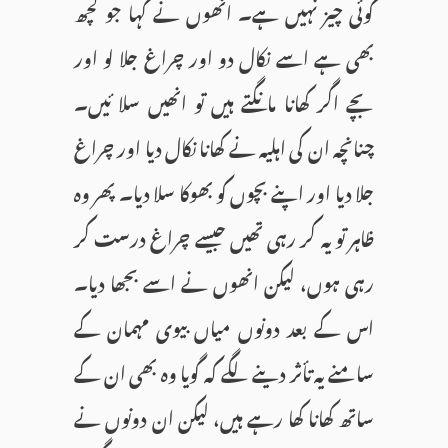
کوئی چیز نہیں ہے۔ انھوں نے کہا جو کچھ
بھی ہے اسے نکال دو اور چراغ جلا لو اور
بچے اگر کھانا مانگتے ہیں تو انھیں سلا ئیں۔
چنانچہ ان کی اہلیہ نے کھانا نکال دیا اور چراغ
جلا دیا اور اپنے بچوں کو بھوکا سلا دیا۔ پھر وہ
ظاہر تو یہ کر رہی تھیں جیسے چراغ درست کر
رہی ہوں، لیکن انھوں نے اسے بجھا دیا۔
اس کے بعد دونوں میاں بیوی مہمان کے
سامنے یہ تأثر دینے لگے کہ گویا وہ بھی ان کے
ساتھ کھانا کھا رہے ہیں، لیکن ان دونوں نے