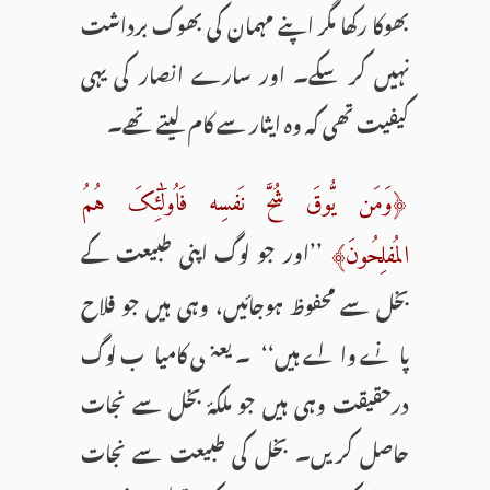
بھوکا رکھا مگر اپنے مہمان کی بھوک برداشت
نہیں کر سکے۔ اور سارے انصار کی یہی
کیفیت تھی کہ وہ ایثار سے کام لیتے تھے۔
﴿وَمَن یُّوقَ شُحَّ نَفسِه فَاُولٰٓئِکَ هُمُ
’’اور جو لوگ اپنی طبیعت کے
المُفلِحُونَ﴾
بخل سے محفوظ ہوجائیں، وہی ہیں جو فلاح
پانے والے ہیں‘‘۔ یعنی کامیاب لوگ
درحقیقت وہی ہیں جو ملکۂ بخل سے نجات
حاصل کریں۔ بخل کی طبیعت سے نجات