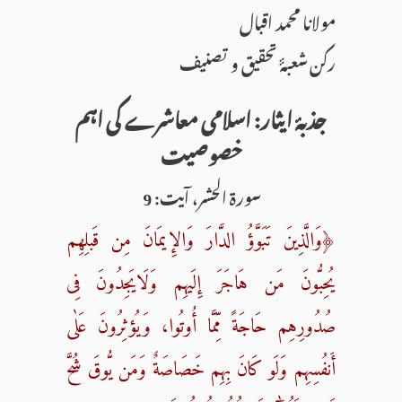
مولانا محمد اقبال
رکن شعبۂٔ تحقیق و تصنیف
جذبۂ ایثار: اسلامی معاشرے کی اہم
خصوصیت
سورۃ الحشر، آیت: 9
﴿وَالَّذِینَ تَبَوَّؤُ الدَّارَ وَالإِیمَانَ مِن قَبلِهِم
یُحِبُّونَ مَن هَاجَرَ إِلَیهِم وَلَایَجِدُونَ فِی
صُدُورِهِم حَاجَةً مِّمَّا أُوتُوا، وَیُؤثِرُونَ عَلٰی
أَنفُسِهِم وَلَو کَانَ بِهِم خَصَاصَةٌ وَمَن یُّوقَ شُحَّ