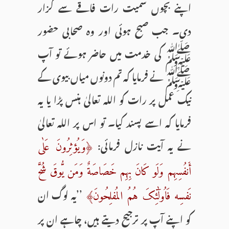
اپنے بچوں سمیت رات فاقے سے گزار
دی۔ جب صبح ہوئی اور وہ صحابی حضور
ﷺ کی خدمت میں حاضر ہوئے تو آپ
ﷺ نے فرمایا کہ تم دونوں میاں بیوی کے
نیک عمل پر رات کو اللہ تعالیٰ ہنس پڑا یا یہ
فرمایا کہ اسے پسند کیا۔ تو اس پر اللہ تعالیٰ
نے یہ آیت نازل فرمائی:
﴿وَیُؤثِرُونَ عَلٰی
أَنفُسِهِم وَلَو کَانَ بِهِم خَصَاصَةٌ وَمَن یُّوقَ شُحَّ
’’یہ لوگ ان
نَفسِه فَاُولٰٓئِکَ هُمُ المُفلِحُونَ﴾
کو اپنے آپ پر ترجیح دیتے ہیں، چاہے ان پر