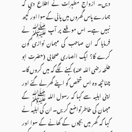
دیں۔ ازواجِ مطہرات نے اطلاع دی کہ
ہمارے پاس گھروں میں پانی کے سوا اور کچھ
نہیں ہے۔ اس موقعے پر آپ ﷺ نے
فرمایا کہ ان صاحب کی مہمان نوازی کون
کرے گا؟ ایک انصاری صحابی (حضرت ابو
طلحہ رضی اللہ عنہ) کہنے لگے کہ میں کروں گا۔
چنانچہ وہ اس شخص کو اپنے گھر لے گئے اور
اپنی اہلیہ سے کہا کہ رسول اللہ ﷺ کے
مہمان کی خاطر تواضع کریں۔ ان کی اہلیہ نے
کہا کہ گھر میں بچوں کے کھانے کے سوا اور