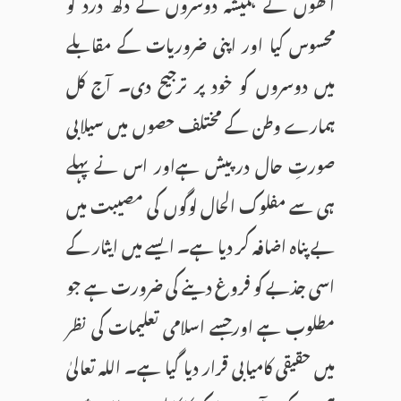
انھوں نے ہمیشہ دوسروں کے دکھ درد کو
محسوس کیا اور اپنی ضروریات کے مقابلے
میں دوسروں کو خود پر ترجیح دی۔ آج کل
ہمارے وطن کے مختلف حصوں میں سیلابی
صورتِ حال درپیش ہےاور اس نے پہلے
ہی سے مفلوک الحال لوگوں کی مصیبت میں
بے پناہ اضافہ کر دیا ہے۔ ایسے میں ایثار کے
اسی جذبے کو فروغ دینے کی ضرورت ہے جو
مطلوب ہے اورجسے اسلامی تعلیمات کی نظر
میں حقیقی کامیابی قرار دیا گیا ہے۔ اللہ تعالیٰ