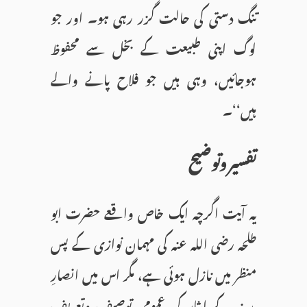
تنگ دستی کی حالت گزر رہی ہو۔ اور جو
لوگ اپنی طبیعت کے بخل سے محفوظ
ہوجائیں، وہی ہیں جو فلاح پانے والے
ہیں‘‘۔
تفسیر وتوضیح
یہ آیت اگرچہ ایک خاص واقعے حضرت ابو
طلحہ رضی اللہ عنہ کی مہمان نوازی کے پس
منظر میں نازل ہوئی ہے، مگر اس میں انصارِ
مدینہ کے ایثار کی عمومی توصیف وتعریف