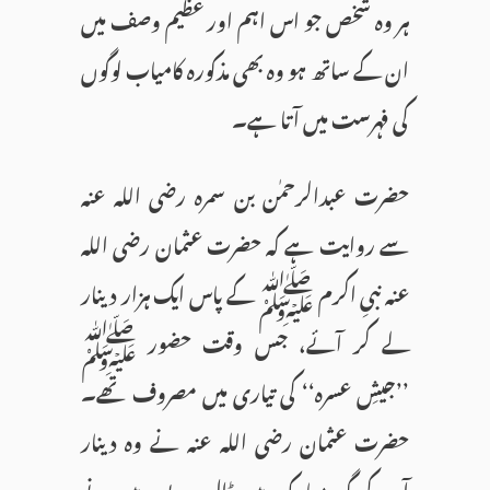
ہر وہ شخص جو اس اہم اور عظیم وصف میں
ان کے ساتھ ہو وہ بھی مذکورہ کامیاب لوگوں
کی فہرست میں آتا ہے۔
حضرت عبدالرحمٰن بن سمرہ رضی اللہ عنہ
سے روایت ہے کہ حضرت عثمان رضی اللہ
عنہ نبیِ اکرم ﷺ کے پاس ایک ہزار دینار
لے کر آئے، جس وقت حضور ﷺ
’’جیشِ عسرہ‘‘ کی تیاری میں مصروف تھے۔
حضرت عثمان رضی اللہ عنہ نے وہ دینار
آپ کی گود مبارک میں ڈال دیے۔ میں نے