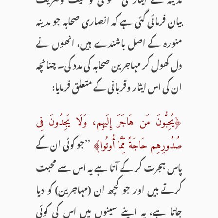
بیان فرمائی گئی ہے کہ انصاری صحابہ جو مدینہ
منورہ کے اصل باشندے ہیں، انھوں نے
دل کھول کر مہاجرین صحابہ کی مدد کی۔ چنانچہ
ان کی اس ایثار وقربانی کے متعلق فرمایا:
﴿یُحِبُّونَ مَن هَاجَرَ إِلَیهِم، وَلَا یَجِدُونَ فِی
’’جو کوئی ان کے
صُدُورِهِم حَاجَةً مِّمَّا أُوتُوا﴾
پاس ہجرت کر کے آتا ہے یہ اس سے محبت
کرتے ہیں اور جو کچھ ان (مہاجرین) کو دیا
جاتا ہے، یہ اپنے سینوں میں اس کی کوئی