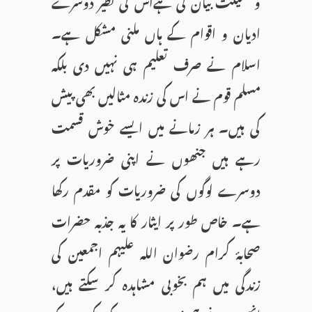
وفضیلت بیان کی ہےاس کی نظیر دوسرے
ادیان و اقوام کے ہاں ملنی مشکل ہے۔
اسلام نے صرف تعلیم ہی نہیں دی بلکہ
مسلم قوم نے اس کی زندہ مثالیں بھی پیش
کی ہیں۔ ہر زمانے میں ایسے خوش قسمت
رہے ہیں جنھوں نے اپنی ضروریات پر
دوسرے لوگوں کی ضروریات کو مقدم رکھا
ہے۔ خاص طور پر ایثار کا یہ جذبہ حضرات
صحابۂ کرام رضوان اللہ علیہم اجمعین کی
زندگی میں ہم بخوبی مشاہدہ کر سکتے ہیں،