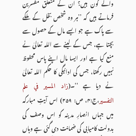
والے کون ہیں؟ ان کے متعلق مفسرین
فرماتے ہیں کہ ’’ہر وہ شخص بخل کے ملکے
سے پاک ہے جو ایسے مال کے حصول سے
بچتا ہے، جس کے لینے سے اللہ تعالیٰ نے
منع کیا ہے اور ایسا مال اپنے پاس محفوظ
نہیں رکھتا، جس کی ادائیگی کا حکم اللہ تعالیٰ
نے دیا ہے ‘‘۔(
زاد المسير في علم
،ج:۴، ص: ۲۵۹) اس آیتِ مبارکہ
التفسير
میں جہاں انصارِ مدینہ کو اس وصف کی
بدولت کامیابی کی ضمانت دی گئی ہے وہاں