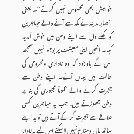
خواہش بھی محسوس نہیں کرتے‘‘۔ یعنی
انصارِ مدينہ نے مكہ سے آنے والے مہاجرين
كو كھلے دل سے اپنے وطن میں خوش آمديد
کہا۔ انھیں اپنی معیشت پر بوجھ نہیں سمجھا
اس كے باوجود کہ وہ نادارى ومحرومى کی
حالت میں یہاں آئے۔ اپنے وطن سے
ہجرت کرنے والے عموماً مجبوری کی بنا پر
وطن چھوڑتے ہیں، جب یہ مہاجرین کسی
علاقے سے ہجرت کر کے آتے ہیں تو یہ اپنے
ساتھ مال ومتاع نہیں لاسکتے اس لیے یہ نادار