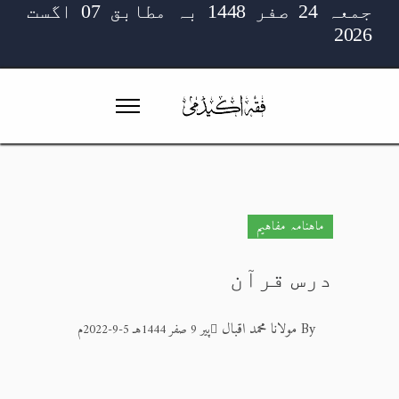
جمعہ 24 صفر 1448 بہ مطابق 07 اگست
2026
ماہنامہ مفاہیم
درس قرآن
By
مولانا محمد اقبال
پیر 9 صفر 1444هـ 5-9-2022م