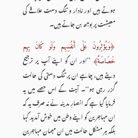
ہوتے ہیں اور نادار و تنگ دست علاقے کی
معیشت پر بوجھ بن جاتے ہیں۔
﴿وَیُؤثِرُونَ عَلٰی أَنفُسِهِم وَلَو کَانَ بِهِم
’’اور ان کو اپنے آپ پر ترجیح
خَصَاصَةٌ﴾
دیتے ہیں، چاہے ان پر تنگ دستی کی حالت
گزر رہی ہو‘‘۔ آیت کے اس حصے میں یہ
فرمایا گیا ہے کہ انصارِ مدینہ نے نہ صرف یہ کہ
ان مہاجرین کو اپنے وطن میں خوش آمدید کہا
بلکہ ہر مشکل حالت میں ان مہمان مہاجرین