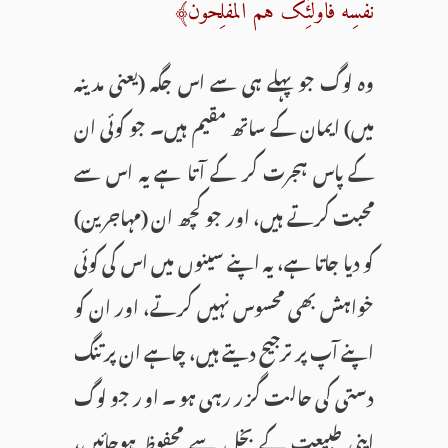
نَفسِه فَاُولٰٓئِکَ هُمُ المُفلِحُونَ﴾
وہ لوگ جو پہلے ہی سے اس جگہ (یعنی مدینہ
میں) ایمان کے ساتھ مقیم ہیں۔ جو کوئی ان
کے پاس ہجرت کر کے آتا ہے یہ اس سے
محبت کرتے ہیں، اور جو کچھ ان (مہاجرین)
کو دیا جاتا ہے، یہ اپنے سینوں میں اس کی کوئی
خواہش بھی محسوس نہیں کرتے، اور ان کو
اپنے آپ پر ترجیح دیتے ہیں، چاہے ان پر تنگ
دستی کی حالت گزر رہی ہو۔ اور جو لوگ
اپنی طبیعت کے بخل سے محفوظ ہوجائیں،