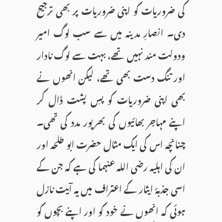
کی ضروریات کو اپنی ضروریات پر بھی ترجیح
دی۔ انصارِ مدينہ ميں سے سب لوگ امیر
ودولت مند نہیں تھے، بہت سے لوگ نادار
اور تنگ دست بھى تھے، ليكن انھوں نے
بھی اپنى ضروریات كو پسِ پشت ڈال كر
اپنے مہاجر بھائيوں كى بھرپور مدد كى تھى۔
چنانچہ اس کی ایک مثال حضرت ابو طلحہ اور
ان کی اہلیہ رضی اللہ عنہما کی ہے کہ جن كے
اسى جذبۂ ايثار كے اعتراف میں یہ آیت نازل
ہوئی کہ انھوں نے خود کو اور اپنے بچوں کو