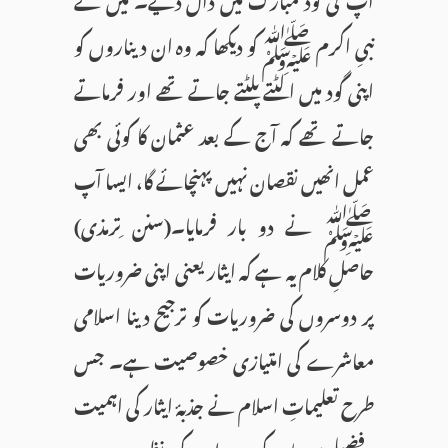
نبیِ اکرم ﷺ کو دیکھا کہ وہ ان دیناروں کو
اپنی گود میں الٹتے پلٹتے جاتے تھے اور فرماتے
جاتے تھے کہ آج کے بعد عثمان کا کوئی بھی
عمل انھیں نقصان نہیں پہنچائے گا، ایسا آپ
ﷺ نے دو بار فرمایا۔(سنن ِترمذی)
حاصلِ کلام یہ ہے کہ ایثار یعنی اپنی ضروریات
پر دوسروں کی ضروریات کو ترجیح دینا اسلامی
معاشرے کی امتیازی خصوصیت ہے۔ جس
طرح تعلیماتِ اسلام نے جذبۂ ایثار کی اہمیت