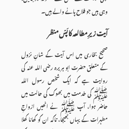
وہی ہیں جو فلاح پانے والے ہیں۔
آیت زیرِ مطالعہ کا پَسْ منظر
صحیح بخاری میں اس آیت کے شانِ نزول
کے متعلق حضرت ابو ہریرہ رضی اللہ عنہ کی
روایت ہے کہ ایک شخص رسول اللہ
ﷺ کی خدمت میں بھوک کی حالت میں
حاضر ہوا، آپ ﷺ نے انھیں ازواجِ
مطہرات کے یہاں بھیجا، تاکہ ان کو کھانا کھلا