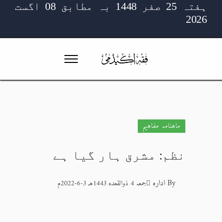
ہفتہ 25 صفر 1448 بہ مطابق 08 اگست
2026
ماہنامہ مفاہیم
نظم: مشرق ہار گیا ہے
By
ادارہ
جمعہ 4 ذوالقعدہ 1443هـ 3-6-2022م