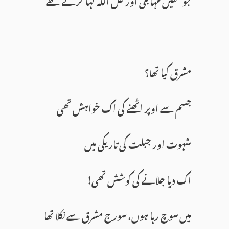
مشرق کیا تھا؟
جسم سے اوپر اٹھنے کی اک خواہش تھی
شہوت اور جبلت کی تاریکی میں
اک دیا جلانے کی کوشش تھی!
میں سوچ رہا ہوں، سورج مشرق سے نکلا تھا