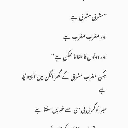
’’مشرق مشرق ہے
اور مغرب مغرب ہے
اور دونوں کا ملنا نا ممکن ہے‘‘
لیکن مغرب مشرق کے گھر آنگن میں آ پہونچا
ہے
میرا نوکر بی بی سی سے خبریں سنتا ہے