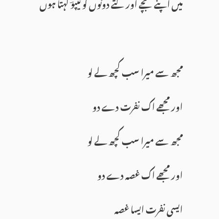
میں اپنے بچے اور کتے دونوں کو ٹیپوؔ کہتا ہوں
مجھ سے میرا سب کچھ لے لو
اور مجھے اک نفرت دے دو
مجھ سے میرا سب کچھ لے لو
اور مجھے اک غصہ دے دو
ایسی نفرت ایسا غصہ