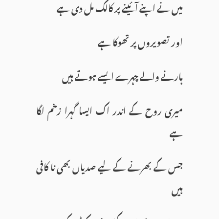
میں نے اپنے آئینے پر کالک مل دی ہے
اور تصویروں پر تھوکا ہے
ہارنے والے چہرے ایسے ہوتے ہیں
میری روح کے اندر اک ایسا گہرا زخم لگا
ہے
جس کے بھرنے کے لیے صدیاں بھی نا کافی
ہیں