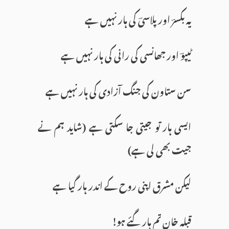
یہ بکسرؔ اور پلاسیؔ کی ہار نہیں ہے
ٹیپوؔ اور جھانسی کی رانی کی ہار نہیں ہے
سن ستاون کی جنگ آزادی کی ہار نہیں ہے
ایسی ہار تو جیتی جا سکتی ہے (شاید ہم نے
جیت بھی لی ہے)
لیکن مشرق اپنی روح کے اندر ہار گیا ہے
قبلہ خان تم ہار گئے ہو!