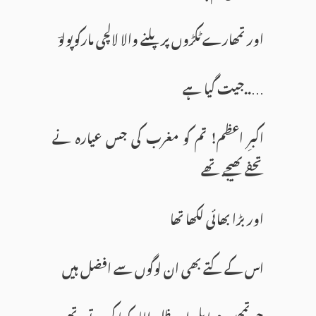
اور تمھارے ٹکڑوں پر پلنے والا لالچی مارکوپولوؔ
…..جیت گیا ہے
اکبرِ اعظم! تم کو مغرب کی جس عیارہ نے
تحفے بھیجے تھے
اور بڑا بھائی لکھا تھا
اس کے کتے بھی ان لوگوں سے افضل ہیں
جو تمھیں مہا بلی اور ظل اللہ کہا کرتے تھے