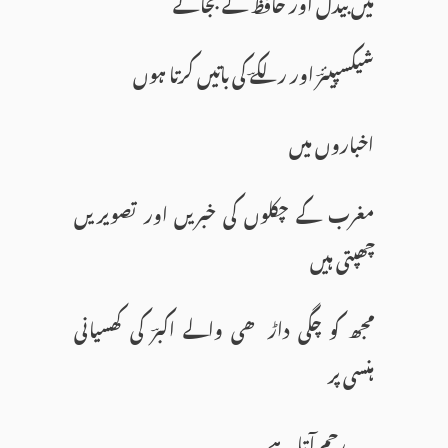
میں بیدلؔ اور حافظؔ کے بجائے
شیکسپیئرؔ اور رلکےؔ کی باتیں کرتا ہوں
اخباروں میں
مغرب کے چکلوں کی خبریں اور تصویریں
چھپتی ہیں
مجھ کو چگی داڑھی والے اکبرؔ کی کھسیانی
ہنسی پر
…..رحم آتا ہے