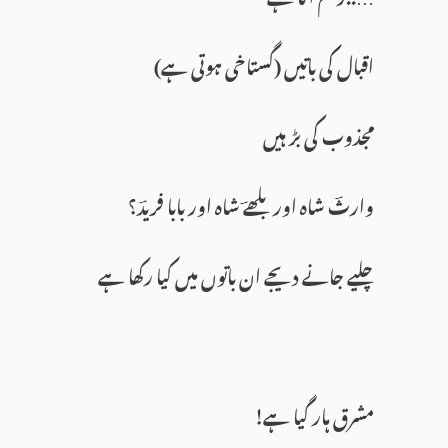
اقبال کی باتیں (گستاخی ہوتی ہے)
مجذوب کی بڑ ہیں
وارثؔ شاہ اور بلھےؔ شاہ اور بابا فریدؔ؟
چلیے جانے دیجے ان باتوں میں کیا رکھا ہے
مشرق ہار گیا ہے!