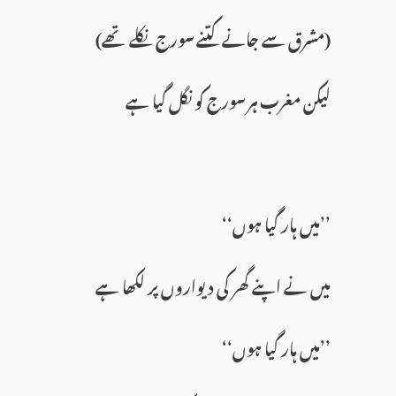
(مشرق سے جانے کتنے سورج نکلے تھے)
لیکن مغرب ہر سورج کو نگل گیا ہے
’’میں ہار گیا ہوں‘‘
میں نے اپنے گھر کی دیواروں پر لکھا ہے
’’میں ہار گیا ہوں‘‘