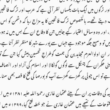
 اور ترکوں میں ایک بات یکساں نظر آتی ہے کہ عرب اور ترک فاتحین
 دیتے تھے۔ بالخصوص ترک فاتحین کا یہ مزاج رہا کہ دشمن کو ا
، اور وہ وسائل اختیار کیے جائیں جن کا دفاع ان کے بس میں نہ ہو۔
یں تو وسیع جگہ موجود ہے جہاں سے پورے شہر کا منظر نظر آتا ہے
ار ان اولوالعزم مجاہدین کی ہمت کوخراجِ تحسین پیش کیا جن کے توک
ی حکمران کے چنگل سے لوگوں کونکالا اور اسلام کی آزاد اور انصاف 
ہے تو اس چوٹی پر کھڑے کھڑے آپ کو بورصا کی فتح کا قصہ بھی سن
ارطغرل غازی رحمۃ اللہ علیہ
بنے۔ مختلف جنگوں اور 