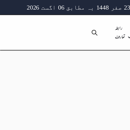
رابطہ
تعارف