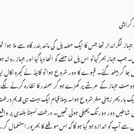
، کراچی
جہاز لنگرانداز تھا جس کا ایک حصّہ پل کی مانند بندر گاہ سے ملا ہوا ت
 جب جہاز بھر گیا تو اس پل نما حصّے کو اٹھا دیا گیا اور جہاز روانہ ہ
ں جا کر بیٹھ گئے۔ قہوے کا دور شروع ہوا تو گائیڈ نے کیمرہ نکال لی
وست جہاز کے عرشے پر کھڑے ہو کر سمندر کا نظارہ کرنے لگے۔ تقر
بار پھر زمینی سفر شروع ہوا۔ پہلا قیام ایک بہت ہی قدیم در
خیں دور دور تک پھیلی ہوئی تھیں۔ درخت نسبتاً بلندی پر واقع
سے آپ کو اندازہ ہو گیا ہو گا کہ اس موقعے کا بھرپور استعمال کرت