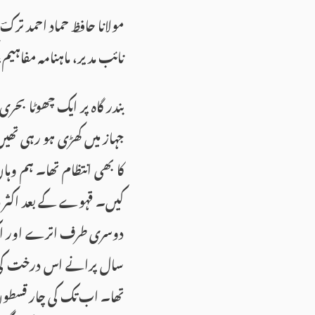
مولانا حافظ حماد احمد ترکؔ
نائب مدیر، ماہنامہ مفاہیم
بندر گاہ پر ایک چھوٹا بحری 
جہاز میں کھڑی ہو رہی تھیں۔
کا بھی انتظام تھا۔ ہم وہا
کیں۔ قہوے کے بعد اکثر د
دوسری طرف اترے اور ایک 
سال پرانے اس درخت کی شا
تھا۔ اب تک کی چار قسطوں 