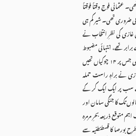
کی تو ان کی رعایا ۴۰۰ خیموں پر مشتمل تھی۔ عثمانی فوج وقتاً فوقتاً
بی ضروری تھی۔ شیر کم ہی
غازی کی نظرِ انتخاب نے
رابر تھے، انتہائی مضبوط
فصیل اور اسلحے سے لیس بازنطینی فوج کا مقابلہ آسان نہ تھا۔ قلعے کی فصیل۳۴۰۰ میٹر لمبی تھی جس پر ۱۴ چوکیاں تھیں
زی نے براہِ راست حملہ
تھے سب پر ایک ایک کر کے
وں تک کا جنگی سامان اور
ہم متوقع ذریعہ بحرِ مرمرہ
طرح بورصا کا قسطنطنیہ سے