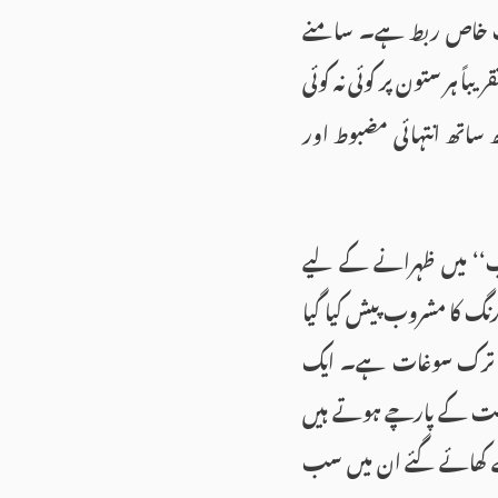
ایک خاص ربط ہے۔ سامنے
اً ہر ستون پر کوئی نہ کوئی
 ساتھ انتہائی مضبوط اور
اب‘‘ میں ظہرانے کے لیے
نگ کا مشروب پیش کیا گیا
ایک ترک سوغات ہے۔ ایک
وشت کے پارچے ہوتے ہیں
انے کھائے گئے ان میں سب