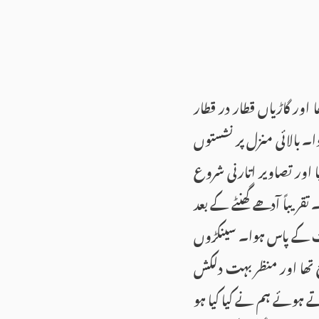
ھا اور گاڑیاں قطار در قطار
وا۔ بالائی منزل پر نشستوں
ا اور تصاویر اتارنی شروع
یباً آدھے گھنٹے کے بعد
خت کے پاس ہوا۔ سینکڑوں
 تھا اور منظر بہت دلکش
ے ہوئے ہم نے کیا کیا ہو