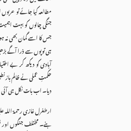
مطالعہ کیا جائے تو عربوں
جنگی چالوں کو بہت اہمیت
جس کا اسے گمان بھی نہ ہو
ہی توپوں سے ذرا آگے بڑھ
آبادی کو دیکھ کر بے اختی
حکمتِ عملی نے ظالم بازنطین
دیا۔ اب بات نکل ہی آئی 