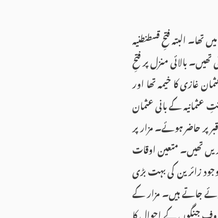
ں تھا۔ البتہ فتحِ قسطنطنیہ
تھیں۔ بالائی منزل پر فتحِ
ن غازی کا خیمہ تھا اور
 عثمانیہ کے بانی عثمان
ر پر حاضر ہوئے۔ مزار پر
واریں تھیں۔ متعین اوقات
موجود زائرین کی بہت بڑی
وئے جاتے ہیں۔ مزار کے
معروف جنگوں کے احوال کا