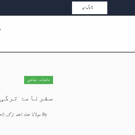
لاگ ان
ماہنامہ مفاہیم
سفرنامۂ ترکی (۵
By
مولانا حماد احمد ترک
جمعہ 4 ذو