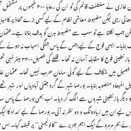
قیام کا اعلان کر دیا۔ عثمان غازی نے سلطنت قائم 
ھاتی رہی لیکن مضبوط معاشی نظام کے لیے کسی بڑے محاذ پر کامیا
یکن جب نکلتا ہے تو سب سے مضبوط ہرن کو ہدف بناتا ہے۔عثمان 
دف بنایا۔ ایسی فوج کے لیے؛جس کے پاس جنگی اسباب نہ ہونے کے ب
یل میں شگاف کے لیے کوئی سامانِ حرب نہیں تھا۔ عثمان غا
میعاد منصوبہ بنایا۔ بورصا شہر کے گرد جتنی آبادیاں اور شہر 
و دیگر بازنطینی شہروں سے الگ کر دیا۔ اب بھی بورصا کے پاس سال
س لیے ان میں زیادہ تگ و دو نظر نہ آئی۔ بورصا کے لیے امداد کا ایک ا
 نے بحرِ مرمرہ کے ایک اہم جزیرے ’’کالولیمنی‘‘ پر قبضہ کیا۔ اس 