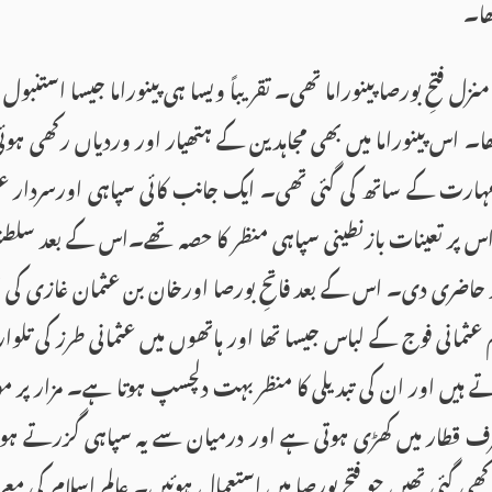
ھا۔
نزل فتحِ بورصا پینوراما تھی۔ تقریباً ویسا ہی پینوراما جیسا استنبول می
ا تھا۔ اس پینوراما میں بھی مجاہدین کے ہتھیار اور وردیاں رکھی ہوئی 
ہارت کے ساتھ کی گئی تھی۔ ایک جانب کائی سپاہی اورسردار عثما
پر تعینات بازنطینی سپاہی منظر کا حصہ تھے۔اس کے بعد سلطنتِ
ر حاضری دی۔ اس کے بعد فاتحِ بورصا اورخان بن عثمان غازی کی قب
ثمانی فوج کے لباس جیسا تھا اور ہاتھوں میں عثمانی طرز کی تل
ے ہیں اور ان کی تبدیلی کا منظر بہت دلچسپ ہوتا ہے۔ مزار پر 
رف قطار میں کھڑی ہوتی ہے اور درمیان سے یہ سپاہی گزرتے ہ
کھی گئی تھیں جو فتحِ بورصا میں استعمال ہوئیں۔ عالمِ اسلام کی 