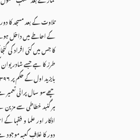
تلاوت کے بعد مسجد کا دور
کے احاطے میں داخل ہوتے
کا جس میں کئی افراد کی گ
طرز کا ہے جسے شادریوان ک
چھے سو سال پرانی تعمیر ہ
اذکار اور علما و فقہا کے
دور کا غلافِ کعبہ موجود