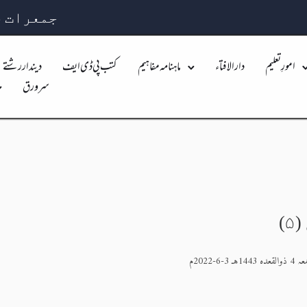
جمعرات 23 صفر 1448 بہ مطابق 06 اگست 2026
امورِ تعلیم
دارالافتاء
ماہنامہ مفاہیم
کتب پی ڈی ایف
دیندار رشتے
سرورق
)
القعدہ 1443هـ 3-6-2022م