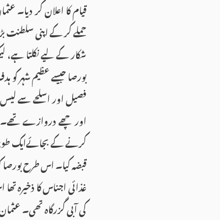
حملے کر کے اپنی سلطنت بڑ
شکار کے لیے نکلتا ہے، ل
بورصا جیسے عظیم شہر کو ہ
اور چھے دروازے تھے۔ فص
کرنے کے بجائےایک طویل ال
قبضہ کیا۔ اس طرح بورصا ک
غذائی اجناس کا ذخیرہ تھا ا
کی آبی گزرگاہ تھی۔ عثمان