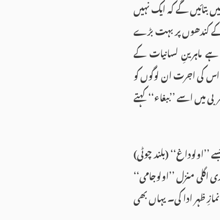
ہیں بتائیں گے کہ ایک نہیں
 کے کندھوں پر بہت بڑے
ے ماہرینِ لسانیات کے
 اس کی اجرت ان لوگوں کو
ی میں اسے ’’ببغاء‘‘ کہتے
’’اولوداغ‘‘ (بلند چوٹی)
ی اگلی منزل ’’اولوجامی‘‘
ازِ ظہر ادا کی۔ یہاں بھی