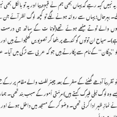
 یہ نہیں کہہ رہے کہ یہاں بھی ہم نے قہوہ پیا اور یہ تو بالکل بھی ن
ے۔ بہرحال؛ یہاں سے روانہ ہونے لگے تو کچھ لوگ نظر آئے جن
 والے توتے بیٹھے ہوئے تھے(توتا ت کے ساتھ ہی درست ہ
)۔ سیاح ان توتوں کو کندھے پر بٹھا کر تصویویں کھنچواتے ہیں اور
و ’’پپگان‘‘ کے نام سے پکارتے ہیں جو کہ عربی سے ترکی میں آیا۔ عرب
قریباً آدھے گھنٹے کے سفر کے بعد چیئر لفٹ والے مقام پر رکے جسے 
سے وہ لوگ ٹیلی فیرک کہتے ہیں) مرمّتی اُمور کے سبب بند تھی۔ ہمار
ے نمازِ ظہر ادا کرنی تھی۔ وضو کر کے مسجد میں داخل ہوئے اور نم
تلاوت ہوئی۔