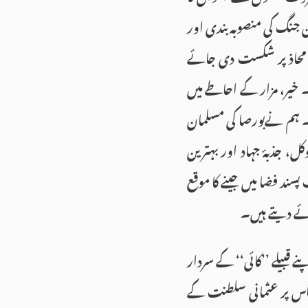
 جنگ کی منصوبہ بندی اور
س محاذ پر شکست دی جائے
 خیر، مزار کے احاطے میں
۔ ہم نےبورصا کی مسلمان
ل، جذبۂ جہاد اور بہترین
پسند فضا میں جینے کا موقع
ائے دیتے ہیں۔
 کی وفات پر ان کے بیٹے عثمان غازی رحمۃ اللہ علیہ ۱۲۸۱ء میں اپنے قبیلے ’’کائی‘‘ کے سردار
فتوحات کے نتیجے میں عثمان غازی نے جو خطہ فتح کیا،۱۲۹۹ء میں اس پر عثمانی سلطنت کے