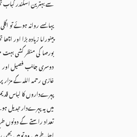
سے بہترین اسکندر کباب ت
یہاںسے روانہ ہوئے تو اگلی م
پینوراما زیادہ بڑا اور اچھ
بورصا کی منظر کشی بہت م
دوسری جانب فصیل اور اس 
غازی رحمہ اللہ کے مزار پ
پہرےداروں کا لباس قدیم ع
میں یہ پہرےدار تبدیل ہوت
تعداد راستے کے دونوں ط
احاطے میں وہ توپیں بھی ر