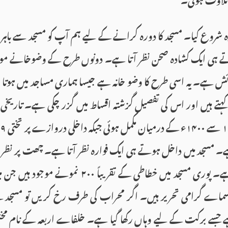
ہ شروع کیا۔ مسجد کا دورہ کرانے کے لیے ہم آپ کو مسجد سے باہ
 ہی ایک کشادہ صحن نظر آتا ہے۔ دونوں طرح کے وضوخانے موجود
نجائش ہے۔ یہ اسی طرح کا وضو خانہ ہے جیسا ہماری مساجد میں ہوتا
ہتے ہیں اور اس کی تفصیل گزشتہ اقساط میں گزر چکی ہے۔ تاریخی 
ے۔ مسجد میں داخل ہوتے ہی ایک فوارہ نظر آتا ہے۔ چھت پر نظر ڈالی
ہر گنبد خطاطی سے مزین ہے۔ پوری مسجد میں خطاطی کے 
 اسماے گرامی تحریر ہیں۔ اگر محراب کی طرف رخ کریں تو مسجد ک
 ہے جسے برکت کے لیے وہاں رکھا گیا ہے۔ خلفاے اربعہ کے نام 