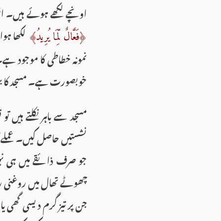
اونچے لکھے ہوئے ہیں۔ ا
لکھا ہوا
﴿فَعَّالٌ لِّمَا يُرِيدُ﴾
نمونہ خطاطی کا موجود ہے۔
خوبصورت ہے۔ مسجد کا بہ
مسجد سے باہر نکلتے ہیں 
نشستیں حاصل کیں۔ عملے کا
جو صرف ذائقے میں ہی نہ
چھوٹے تھال میں روغنی ر
جن پر تیز گرم دیسی گھی ی