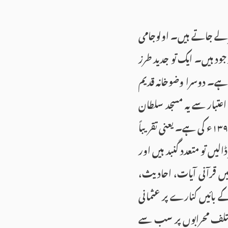
ر لے جاتے ہیں۔ اولوجامی
 ہیں۔ ایک تو جدید طرز
 ہے۔ دوسرا وضوخانہ قدیم
اعتبار سے یہ مسجد سلطان
بایزید اول کے حکم پر ۱۳۹۶ سے ۱۴۰۰ء کے درمیان مکمل ہوئی جبکہ داخلی دروازے پر تختی ۱۳۹۹ء کی ہے۔ یعنی تقریباً
ں تو متعدد گنبد ہیں اور
تقریباً ۲۰۰ نمونے موجود ہیں جن میں قرآنی آیات، احادیث،
ے بائیں کنارے پر عثمانی
مختلف محرابوں پر سب سے