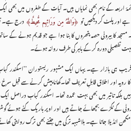
ئمۂ اربعہ کے نام بھی نمایاں ہیں۔ آیات کے طغروں میں بھی 
 ہے اور پلٹ کر دیکھیں تو
درج ہے۔ تقریب
﴿وَاللَّهُ مِن وَرَائِهِم مُّحِيطٌ﴾
 مسجد کا بیرونی حصہ پتھروں کا بنا ہوا ہے جو قدیم ہونے کے ساتھ
ت تفصیلی دورہ کر کے باہر کی طرف روانہ ہوئے۔
تو قریب ہی بازار ہے۔ یہاں ایک مشہور ریستوران ’’اسکندر کب
 رویہ اور اخلاق قابلِ تعریف تھا۔کھانا پیش کرنے سے قبل سرخ ر
یں بلکہ تاثیر میں بھی بہت عمدہ تھا۔ اسکندر کباب دراصل 
وٹی کے ٹکڑے بچھائے جاتے ہیں اور اوپر باریک کٹے ہوئے گ
ا مکھن انڈیلا جاتا ہے۔ بلاشبہہ ترکی میں جتنے بھی ترک روایتی کھ