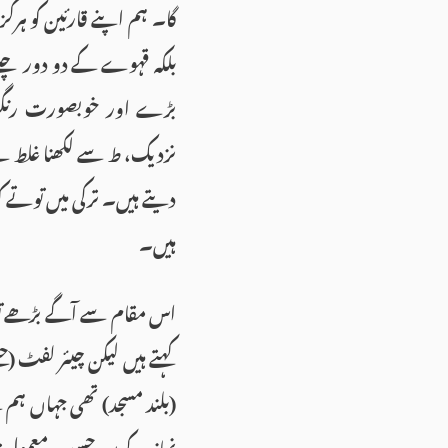
گا۔ ہم اپنے قارئین کو ہرگز
بلکہ قہوے کے دو دور چل
بڑے اور خوبصورت رنگوں
نزدیک، ط سے لکھنا غلط ہے
دیتے ہیں۔ ترکی میں توتے ک
ہیں۔
اس مقام سے آگے بڑھے تو ت
کہتے ہیں لیکن چیئر لفٹ (ج
(بلند مسجد) تھی جہاں ہم ن
نماز کے بعد حسبِ معمول 