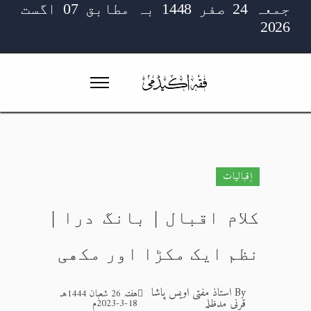
جمعہ 24 صفر 1448 بہ مطابق 07 اگست
2026
اِقبالیات
کلام اقبال | بانگ درا |
نظم ایک مکڑا اور مکھی
By
استاذ مفتی اویس پاشا
ہفتہ 26 شعبان 1444هـ
قرنی مدظلہ
18-3-2023م