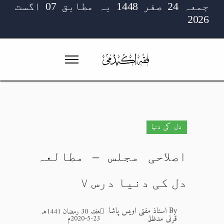
جمعہ 24 صفر 1448 بہ مطابق 07 اگست
2026
دل کی دنیا
اصلاحی مجلس – مطالعہ
دل کی دنیا درس ۷
By
استاذ مفتی اویس پاشا
ہفتہ 30 رمضان 1441هـ
قرنی مدظلہ
23-5-2020م