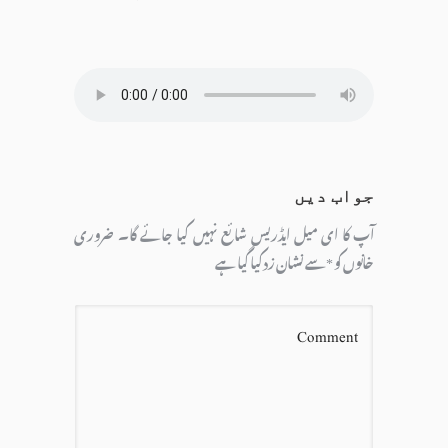
جواب دیں
آپ کا ای میل ایڈریس شائع نہیں کیا جائے گا۔
ضروری
خانوں کو
*
سے نشان زد کیا گیا ہے