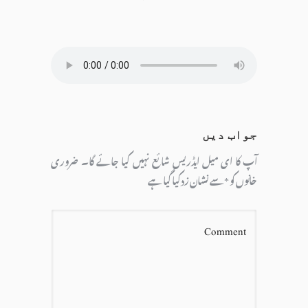
جواب دیں
آپ کا ای میل ایڈریس شائع نہیں کیا جائے گا۔
ضروری
خانوں کو
*
سے نشان زد کیا گیا ہے