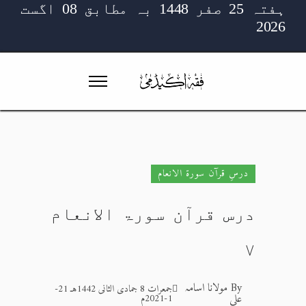
ہفتہ 25 صفر 1448 بہ مطابق 08 اگست
2026
درسِ قرآن سورۃ الانعام
درس قرآن سورۃ الانعام
۷
By
مولانا اسامہ
جمعرات 8 جمادی الثانی 1442هـ 21-
علی
1-2021م